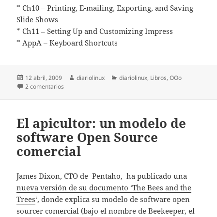
* Ch10 – Printing, E-mailing, Exporting, and Saving
Slide Shows
* Ch11 – Setting Up and Customizing Impress
* AppA – Keyboard Shortcuts
Publicado
Autor
Categorías
12 abril, 2009
diariolinux
diariolinux
,
Libros
,
OOo
el
en Guía del usuario OOo Impress
2 comentarios
El apicultor: un modelo de
software Open Source
comercial
James Dixon, CTO de Pentaho, ha publicado una
nueva versión de su documento ‘The Bees and the
Trees
‘, donde explica su modelo de software open
sourcer comercial (bajo el nombre de Beekeeper, el