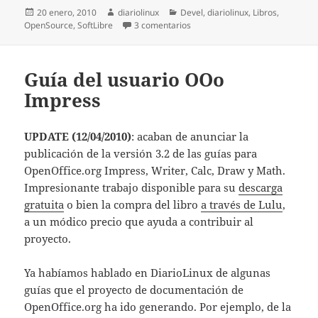
Publicado
Autor
Categorías
20 enero, 2010
diariolinux
Devel
,
diariolinux
,
Libros
,
el
en Free Technology Academy publ
OpenSource
,
SoftLibre
3 comentarios
Guía del usuario OOo
Impress
UPDATE (12/04/2010)
: acaban de anunciar la
publicación de la versión 3.2 de las guías para
OpenOffice.org Impress, Writer, Calc, Draw y Math.
Impresionante trabajo disponible para su
descarga
gratuita
o bien la compra del libro
a través de Lulu
,
a un módico precio que ayuda a contribuir al
proyecto.
Ya habíamos hablado en DiarioLinux de algunas
guías que el proyecto de documentación de
OpenOffice.org ha ido generando. Por ejemplo, de la