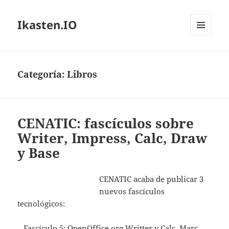
Ikasten.IO
MENÚ
Y
WIDGETS
Categoría:
Libros
CENATIC: fascículos sobre
Writer, Impress, Calc, Draw
y Base
CENATIC acaba de publicar 3
nuevos fascículos
tecnológicos:
–
Fascículo 5:
OpenOffice.org Writter y Calc. Marc