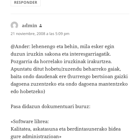
RESPONDER
admin
dice:
21 noviembre, 2008 a las 5:09 pm
@Ander: lehenengo eta behin, mila esker egin
duzun iruzkin sakona eta interesgarriagatik.
Pozgarria da horrelako iruzkinak irakurtzea.
Apuntatu ditut hobetu/zuzendu beharreko gaiak,
baita ondo daudenak ere (hurrengo bertsioan gaizki
dagoena zuzentzeko eta ondo dagoena mantentzeko
edo hobetzeko)
Pasa didazun dokumentuari buruz:
«Software librea:
Kalitatea, askatasuna eta berdintasunerako bidea
gure administrazioan»