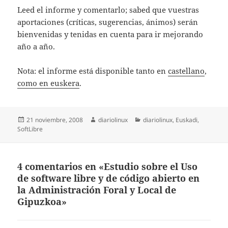
Leed el informe y comentarlo; sabed que vuestras
aportaciones (críticas, sugerencias, ánimos) serán
bienvenidas y tenidas en cuenta para ir mejorando
año a año.
Nota: el informe está disponible tanto en
castellano
,
como en euskera
.
Publicado
Autor
Categorías
21 noviembre, 2008
diariolinux
diariolinux
,
Euskadi
,
el
SoftLibre
4 comentarios en «Estudio sobre el Uso
de software libre y de código abierto en
la Administración Foral y Local de
Gipuzkoa»