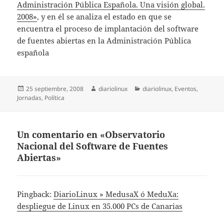
Administración Pública Española. Una visión global.
2008»
, y en él se analiza el estado en que se
encuentra el proceso de implantación del software
de fuentes abiertas en la Administración Pública
española
Publicado
Autor
Categorías
25 septiembre, 2008
diariolinux
diariolinux
,
Eventos
,
el
Jornadas
,
Política
Un comentario en «Observatorio
Nacional del Software de Fuentes
Abiertas»
Pingback:
DiarioLinux » MedusaX ó MeduXa:
despliegue de Linux en 35.000 PCs de Canarias