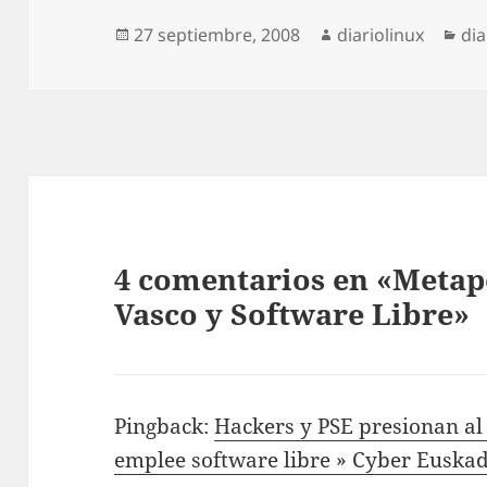
Publicado
Autor
Cat
27 septiembre, 2008
diariolinux
dia
el
4 comentarios en «Metap
Vasco y Software Libre»
Pingback:
Hackers y PSE presionan al
emplee software libre » Cyber Euskad