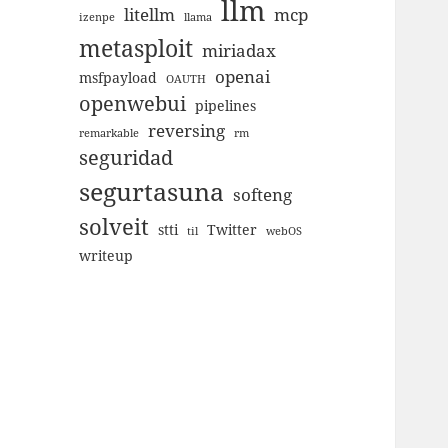
llm
litellm
mcp
izenpe
llama
metasploit
miriadax
openai
msfpayload
OAUTH
openwebui
pipelines
reversing
remarkable
rm
seguridad
segurtasuna
softeng
solveit
stti
Twitter
til
webOS
writeup