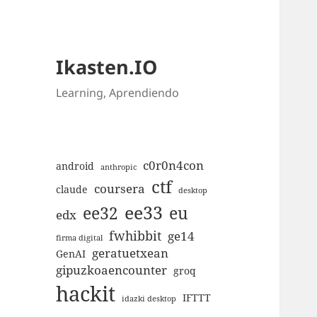
Ikasten.IO
Learning, Aprendiendo
c0r0n4con
android
anthropic
ctf
coursera
claude
desktop
ee33
ee32
eu
edx
fwhibbit
ge14
firma digital
geratuetxean
GenAI
gipuzkoaencounter
groq
hackit
IFTTT
idazki desktop