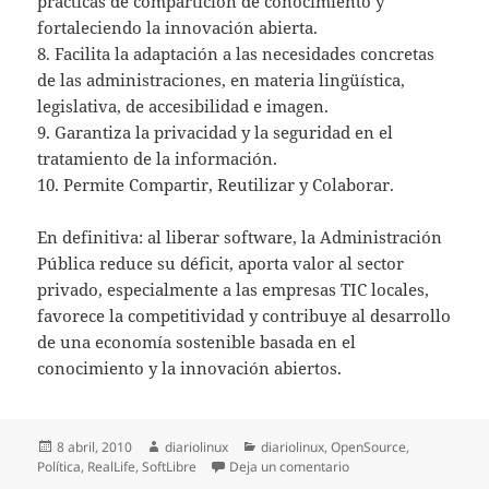
prácticas de compartición de conocimiento y
fortaleciendo la innovación abierta.
8. Facilita la adaptación a las necesidades concretas
de las administraciones, en materia lingüística,
legislativa, de accesibilidad e imagen.
9. Garantiza la privacidad y la seguridad en el
tratamiento de la información.
10. Permite Compartir, Reutilizar y Colaborar.
En definitiva: al liberar software, la Administración
Pública reduce su déficit, aporta valor al sector
privado, especialmente a las empresas TIC locales,
favorece la competitividad y contribuye al desarrollo
de una economía sostenible basada en el
conocimiento y la innovación abiertos.
Publicado
Autor
Categorías
8 abril, 2010
diariolinux
diariolinux
,
OpenSource
,
el
en CENATIC: Software L
Política
,
RealLife
,
SoftLibre
Deja un comentario