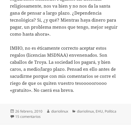
religiosamente, nos va bien y no nos da la santa
gana de pensar a largo plazo. ¿Dependencia
tecnológica? Sí, ¿y qué? Mientras haya dinero para
pagar, un problema menos que tengo, mejor seguir
como hasta ahora».
IMHO, no es éticamente correcto aceptar estos
regalos (licencias MSDNAA) envenenados. Son
caballos de Troya. La sociedad los pagará, y bien
caros, a medio/largo plazo. Pensad en ello antes de
sacudirme porque con mis comentarios se corre el
riego de que os quiten vuestro tesoooooroooo
«gratuito». No caerá esa breva.
Publicado
Autor
Categorías
26 febrero, 2010
diariolinux
diariolinux
,
EHU
,
Política
el
en Regalos envenenados
15 comentarios