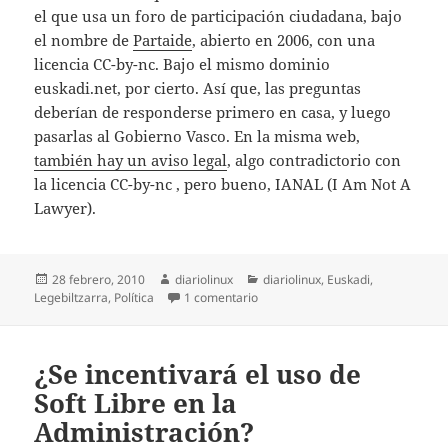
el que usa un foro de participación ciudadana, bajo
el nombre de
Partaide
, abierto en 2006, con una
licencia CC-by-nc. Bajo el mismo dominio
euskadi.net, por cierto. Así que, las preguntas
deberían de responderse primero en casa, y luego
pasarlas al Gobierno Vasco. En la misma web,
también hay un aviso legal
, algo contradictorio con
la licencia CC-by-nc , pero bueno, IANAL (I Am Not A
Lawyer).
Publicado
Autor
Categorías
28 febrero, 2010
diariolinux
diariolinux
,
Euskadi
,
el
en Sobre avisos legales y licencia
Legebiltzarra
,
Política
1 comentario
¿Se incentivará el uso de
Soft Libre en la
Administración?