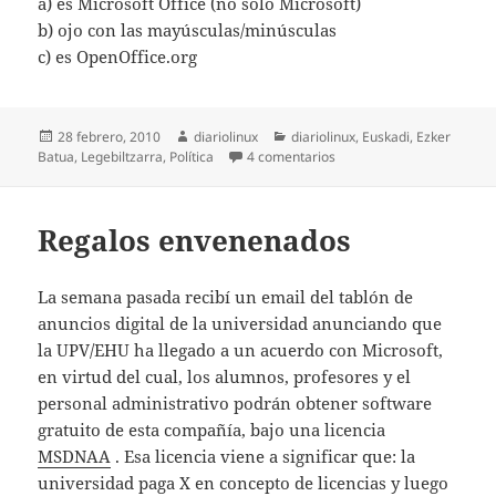
a) es Microsoft Office (no sólo Microsoft)
b) ojo con las mayúsculas/minúsculas
c) es OpenOffice.org
Publicado
Autor
Categorías
28 febrero, 2010
diariolinux
diariolinux
,
Euskadi
,
Ezker
el
en ¿Se incentivará el uso 
Batua
,
Legebiltzarra
,
Política
4 comentarios
Regalos envenenados
La semana pasada recibí un email del tablón de
anuncios digital de la universidad anunciando que
la UPV/EHU ha llegado a un acuerdo con Microsoft,
en virtud del cual, los alumnos, profesores y el
personal administrativo podrán obtener software
gratuito de esta compañía, bajo una licencia
MSDNAA
. Esa licencia viene a significar que: la
universidad paga X en concepto de licencias y luego