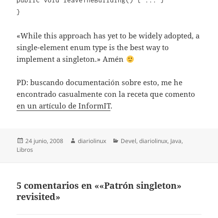
public void leaveTheBuilding() { ... }
}
«While this approach has yet to be widely adopted, a
single-element enum type is the best way to
implement a singleton.» Amén
PD: buscando documentación sobre esto, me he
encontrado casualmente con la receta que comento
en un artículo de InformIT
.
Publicado
Autor
Categorías
24 junio, 2008
diariolinux
Devel
,
diariolinux
,
Java
,
el
Libros
5 comentarios en ««Patrón singleton»
revisited»