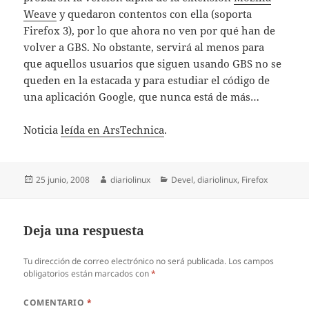
Weave
y quedaron contentos con ella (soporta
Firefox 3), por lo que ahora no ven por qué han de
volver a GBS. No obstante, servirá al menos para
que aquellos usuarios que siguen usando GBS no se
queden en la estacada y para estudiar el código de
una aplicación Google, que nunca está de más…
Noticia
leída en ArsTechnica
.
Publicado
Autor
Categorías
25 junio, 2008
diariolinux
Devel
,
diariolinux
,
Firefox
el
Deja una respuesta
Tu dirección de correo electrónico no será publicada.
Los campos
obligatorios están marcados con
*
COMENTARIO
*