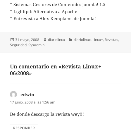
* Sistemas Gestores de Contenido: Joomla! 1.5
* Lighttpd: Alternativa a Apache
* Entrevista a Alex Kempkens de Joomla!
Publicado
Autor
Categorías
31 mayo, 2008
diariolinux
diariolinux
,
Linux+
,
Revistas
,
el
Seguridad
,
SysAdmin
Un comentario en «Revista Linux+
06/2008»
edwin
dice:
17 junio, 2008 a las 1:56 am
De donde descargo la revista wey!!!
RESPONDER