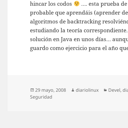
hincar los codos
…. esta prueba de 
probable que aprendáis (aprender de
algoritmos de backtracking resolvién
estudiando la teoría correspondiente
solución en Java en unos días… aunque
guardo como ejercicio para el año que 
Publicado
Autor
Categorí
29 mayo, 2008
diariolinux
Devel
,
di
el
Seguridad