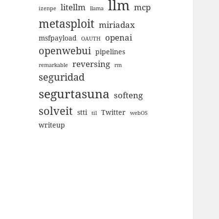
llm
litellm
mcp
izenpe
llama
metasploit
miriadax
openai
msfpayload
OAUTH
openwebui
pipelines
reversing
remarkable
rm
seguridad
segurtasuna
softeng
solveit
stti
Twitter
til
webOS
writeup