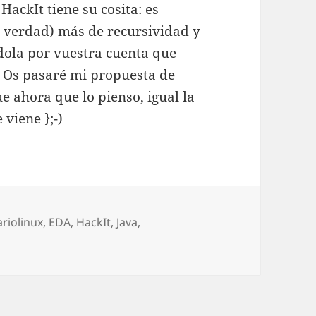
HackIt tiene su cosita: es
 verdad) más de recursividad y
dola por vuestra cuenta que
. Os pasaré mi propuesta de
 ahora que lo pienso, igual la
viene };-)
as
ariolinux
,
EDA
,
HackIt
,
Java
,