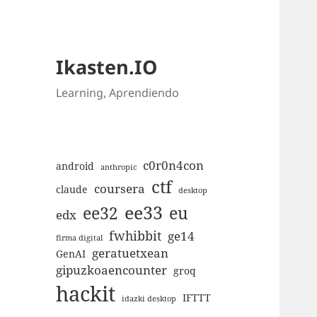
Ikasten.IO
Learning, Aprendiendo
c0r0n4con
android
anthropic
ctf
coursera
claude
desktop
ee33
ee32
eu
edx
fwhibbit
ge14
firma digital
geratuetxean
GenAI
gipuzkoaencounter
groq
hackit
IFTTT
idazki desktop