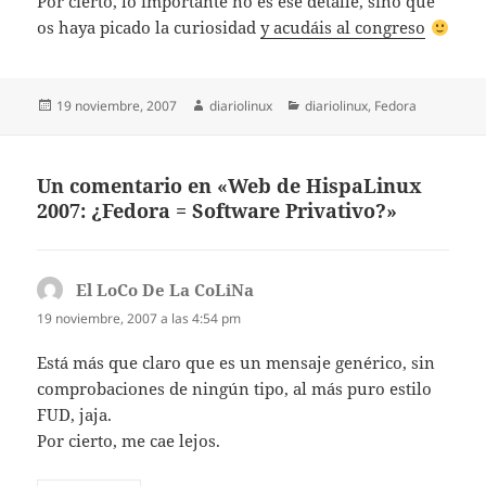
Por cierto, lo importante no es ese detalle, sino que
os haya picado la curiosidad
y acudáis al congreso
Publicado
Autor
Categorías
19 noviembre, 2007
diariolinux
diariolinux
,
Fedora
el
Un comentario en «Web de HispaLinux
2007: ¿Fedora = Software Privativo?»
El LoCo De La CoLiNa
dice:
19 noviembre, 2007 a las 4:54 pm
Está más que claro que es un mensaje genérico, sin
comprobaciones de ningún tipo, al más puro estilo
FUD, jaja.
Por cierto, me cae lejos.