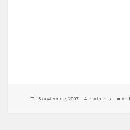
Publicado
Autor
Cat
15 noviembre, 2007
diariolinux
And
el