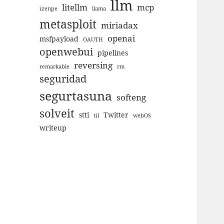
llm
litellm
mcp
izenpe
llama
metasploit
miriadax
openai
msfpayload
OAUTH
openwebui
pipelines
reversing
remarkable
rm
seguridad
segurtasuna
softeng
solveit
stti
Twitter
til
webOS
writeup