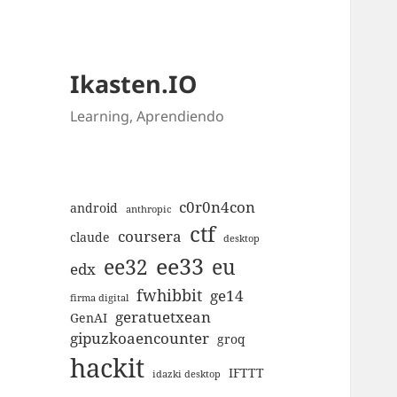
Ikasten.IO
Learning, Aprendiendo
c0r0n4con
android
anthropic
ctf
coursera
claude
desktop
ee33
ee32
eu
edx
fwhibbit
ge14
firma digital
geratuetxean
GenAI
gipuzkoaencounter
groq
hackit
IFTTT
idazki desktop