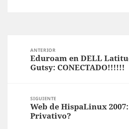
Navegación
de
ANTERIOR
Eduroam en DELL Latitu
entradas
Entrada
Gutsy: CONECTADO!!!!!!
anterior:
SIGUIENTE
Web de HispaLinux 2007:
Entrada
Privativo?
siguiente: