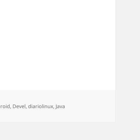
egorías
roid
,
Devel
,
diariolinux
,
Java