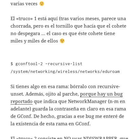
varias veces
El «truco» 1 está aquí (tras varios meses, parece una
chorrada, pero es el tornillo que hacía que el cohete
no despegara … el caso es que éste cohete tiene
miles y miles de ellos
$ gconftool-2 –recursive-list
/system/networking/wireless/networks/eduroam
Si tienes algo en esa rama: bórralo con recursive-
unset. Además, ojito al parche,
porque hay un bug
reportado
que indica que NetworkManager (n-m en
adelante) guarda la contraseña en claro en esa rama
de GConf. De hecho, gracias a ese bug me enteré de
la existencia de esta rama en GConf.
El «truco» 2 consiste en NO usar NDISWRAPPER, que