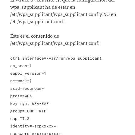
wpa_supplicant ha de estar en
/etc/wpa_supplicant/wpa_supplicant.conf y NO en
/etc/wpa_supplicant.conf .
Éste es el contenido de
/etc/wpa_supplicant/wpa_supplicant.conf:
ctrl_interface=/var/run/wpa_supplicant
ap_scan=1
eapol_version=1
network={
ssid=»eduroam»
proto=WPA
key_mgmt=WPA-EAP
group=CCMP TKIP
eap=TTLS
identity=»scpxxxxx»
password=»xxxxxxxxxx»