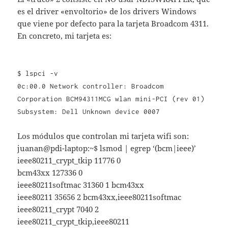
es el driver «envoltorio» de los drivers Windows
que viene por defecto para la tarjeta Broadcom 4311.
En concreto, mi tarjeta es:
$ lspci -v
0c:00.0 Network controller: Broadcom
Corporation BCM94311MCG wlan mini-PCI (rev 01)
Subsystem: Dell Unknown device 0007
Los módulos que controlan mi tarjeta wifi son:
juanan@pdi-laptop:~$ lsmod | egrep ‘(bcm|ieee)’
ieee80211_crypt_tkip 11776 0
bcm43xx 127336 0
ieee80211softmac 31360 1 bcm43xx
ieee80211 35656 2 bcm43xx,ieee80211softmac
ieee80211_crypt 7040 2
ieee80211_crypt_tkip,ieee80211