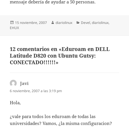
mensaje debería de ayudar a 50 personas.
Publicado
Autor
Categorías
15 noviembre, 2007
diariolinux
Devel
,
diariolinux
,
el
EHUX
12 comentarios en «Eduroam en DELL
Latitude D820 con Ubuntu Gutsy:
CONECTADO!!!!!!»
Javi
dice:
6 noviembre, 2007 a las 3:19 pm
Hola,
¿vale para todos los eduroam de todas las
universidades? Vamos, ¿la misma configuracion?