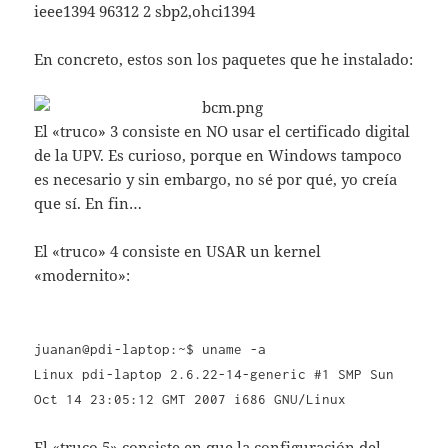
ieee1394 96312 2 sbp2,ohci1394
En concreto, estos son los paquetes que he instalado:
El «truco» 3 consiste en NO usar el certificado digital
de la UPV. Es curioso, porque en Windows tampoco
es necesario y sin embargo, no sé por qué, yo creía
que sí. En fin…
El «truco» 4 consiste en USAR un kernel
«modernito»:
juanan@pdi-laptop:~$ uname -a
Linux pdi-laptop 2.6.22-14-generic #1 SMP Sun
Oct 14 23:05:12 GMT 2007 i686 GNU/Linux
El «truco 5» consiste en que la configuración del