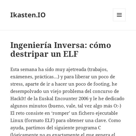
Ikasten.IO
MENÚ
Y
WIDGETS
Ingeniería Inversa: cómo
destripar un ELF
Esta semana ha sido muy ajetreada (trabajos,
exámenes, prácticas…) y para liberar un poco de
stress, aparte de ir a hacer un poco de footing, he
desempolvado un viejo problema del concurso de
HackIt! de la Euskal Encounter 2006 y le he dedicado
algunos minutos (bueno, vale, tal vez algo más O:-)
El reto consiste en ‘romper’ un fichero ejecutable
Linux (formato ELF) para obtener una clave. Como
ayuda, partimos del siguiente programa C
(lógicamente no es exactamente el que genera el