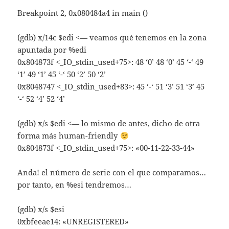
Breakpoint 2, 0x080484a4 in main ()
(gdb) x/14c $edi <— veamos qué tenemos en la zona
apuntada por %edi
0x804873f <_IO_stdin_used+75>: 48 ‘0’ 48 ‘0’ 45 ‘-‘ 49
‘1’ 49 ‘1’ 45 ‘-‘ 50 ‘2’ 50 ‘2’
0x8048747 <_IO_stdin_used+83>: 45 ‘-‘ 51 ‘3’ 51 ‘3’ 45
‘-‘ 52 ‘4’ 52 ‘4’
(gdb) x/s $edi <— lo mismo de antes, dicho de otra
forma más human-friendly
0x804873f <_IO_stdin_used+75>: «00-11-22-33-44»
Anda! el número de serie con el que comparamos…
por tanto, en %esi tendremos…
(gdb) x/s $esi
0xbfeeae14: «UNREGISTERED»