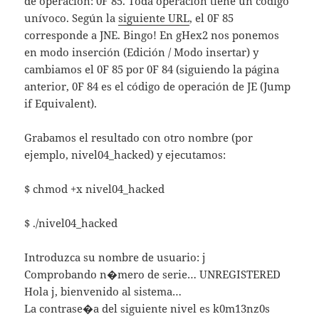
de operación: 0F 85. Toda operación tiene un código
unívoco. Según la
siguiente URL
, el 0F 85
corresponde a JNE. Bingo! En gHex2 nos ponemos
en modo inserción (Edición / Modo insertar) y
cambiamos el 0F 85 por 0F 84 (siguiendo la página
anterior, 0F 84 es el código de operación de JE (Jump
if Equivalent).
Grabamos el resultado con otro nombre (por
ejemplo, nivel04_hacked) y ejecutamos:
$ chmod +x nivel04_hacked
$ ./nivel04_hacked
Introduzca su nombre de usuario: j
Comprobando n�mero de serie… UNREGISTERED
Hola j, bienvenido al sistema…
La contrase�a del siguiente nivel es k0m13nz0s