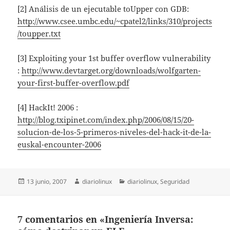
[2] Análisis de un ejecutable toUpper con GDB:
http://www.csee.umbc.edu/~cpatel2/links/310/projects
/toupper.txt
[3] Exploiting your 1st buffer overflow vulnerability
:
http://www.devtarget.org/downloads/wolfgarten-
your-first-buffer-overflow.pdf
[4] HackIt! 2006 :
http://blog.txipinet.com/index.php/2006/08/15/20-
solucion-de-los-5-primeros-niveles-del-hack-it-de-la-
euskal-encounter-2006
Publicado
Autor
Categorías
13 junio, 2007
diariolinux
diariolinux
,
Seguridad
el
7 comentarios en «Ingeniería Inversa: