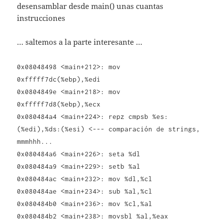
desensamblar desde main() unas cuantas
instrucciones
… saltemos a la parte interesante …
0x08048498 <main+212>: mov
0xfffff7dc(%ebp),%edi
0x0804849e <main+218>: mov
0xfffff7d8(%ebp),%ecx
0x080484a4 <main+224>: repz cmpsb %es:
(%edi),%ds:(%esi) <--- comparación de strings,
mmmhhh...
0x080484a6 <main+226>: seta %dl
0x080484a9 <main+229>: setb %al
0x080484ac <main+232>: mov %dl,%cl
0x080484ae <main+234>: sub %al,%cl
0x080484b0 <main+236>: mov %cl,%al
0x080484b2 <main+238>: movsbl %al,%eax