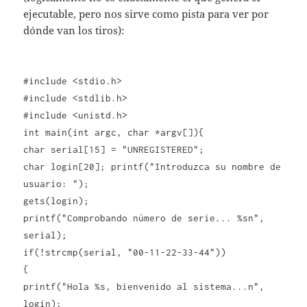
ejecutable, pero nos sirve como pista para ver por
dónde van los tiros):
#include <stdio.h>
#include <stdlib.h>
#include <unistd.h>
int main(int argc, char *argv[]){
char serial[15] = "UNREGISTERED";
char login[20]; printf("Introduzca su nombre de
usuario: ");
gets(login);
printf("Comprobando número de serie... %sn",
serial);
if(!strcmp(serial, "00-11-22-33-44"))
{
printf("Hola %s, bienvenido al sistema...n",
login);