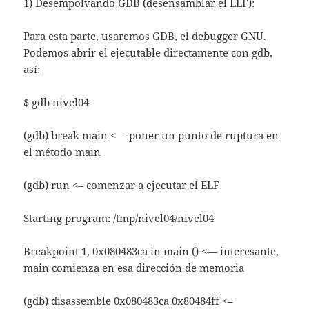
1) Desempolvando GDB (desensamblar el ELF):
Para esta parte, usaremos GDB, el debugger GNU.
Podemos abrir el ejecutable directamente con gdb,
así:
$ gdb nivel04
(gdb) break main <— poner un punto de ruptura en
el método main
(gdb) run <– comenzar a ejecutar el ELF
Starting program: /tmp/nivel04/nivel04
Breakpoint 1, 0x080483ca in main () <— interesante,
main comienza en esa dirección de memoria
(gdb) disassemble 0x080483ca 0x80484ff <–