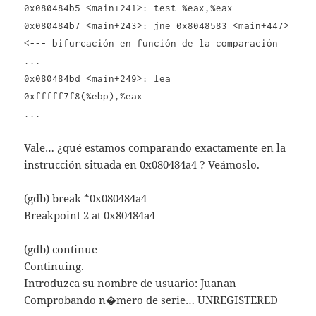
0x080484b5 <main+241>: test %eax,%eax
0x080484b7 <main+243>: jne 0x8048583 <main+447>
<--- bifurcación en función de la comparación
...
0x080484bd <main+249>: lea
0xfffff7f8(%ebp),%eax
...
Vale… ¿qué estamos comparando exactamente en la
instrucción situada en 0x080484a4 ? Veámoslo.
(gdb) break *0x080484a4
Breakpoint 2 at 0x80484a4
(gdb) continue
Continuing.
Introduzca su nombre de usuario: Juanan
Comprobando n�mero de serie… UNREGISTERED