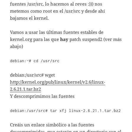
fuentes /usr/src, lo hacemos al reves :))) nos
metemos como root en el /usr/src y desde ahí
bajamos el kernel.
Vamos a usar las últimas fuentes estables de
kernel.org para las que
hay
patch suspend2 (ver más
abajo)
debian:~# cd /usr/src
debian:/usr/src# wget
http://kernel.org/pub/linux/kernel/v2.6/linux-
2.6.21.1.tar.bz2
Y descomprimimos las fuentes
debian:/usr/src# tar xfj linux-2.6.21.1.tar.bz2
Creáis un enlace simbólico a las fuentes
descomprimidas, que estarán en un directorio con el