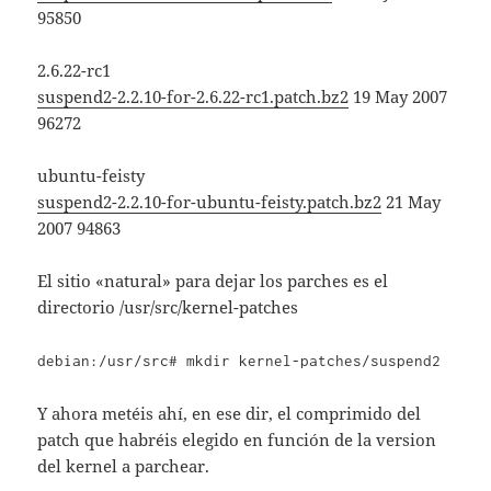
95850
2.6.22-rc1
suspend2-2.2.10-for-2.6.22-rc1.patch.bz2
19 May 2007
96272
ubuntu-feisty
suspend2-2.2.10-for-ubuntu-feisty.patch.bz2
21 May
2007 94863
El sitio «natural» para dejar los parches es el
directorio /usr/src/kernel-patches
debian:/usr/src# mkdir kernel-patches/suspend2
Y ahora metéis ahí, en ese dir, el comprimido del
patch que habréis elegido en función de la version
del kernel a parchear.