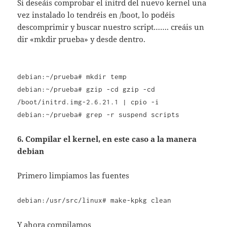
Si deseáis comprobar el initrd del nuevo kernel una
vez instalado lo tendréis en /boot, lo podéis
descomprimir y buscar nuestro script……. creáis un
dir «mkdir prueba» y desde dentro.
debian:~/prueba# mkdir temp
debian:~/prueba# gzip -cd gzip -cd
/boot/initrd.img-2.6.21.1 | cpio -i
debian:~/prueba# grep -r suspend scripts
6. Compilar el kernel, en este caso a la manera
debian
Primero limpiamos las fuentes
debian:/usr/src/linux# make-kpkg clean
Y ahora compilamos