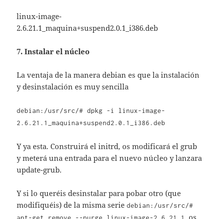
linux-image-
2.6.21.1_maquina+suspend2.0.1_i386.deb
7. Instalar el núcleo
La ventaja de la manera debian es que la instalación
y desinstalación es muy sencilla
debian:/usr/src/# dpkg -i linux-image-
2.6.21.1_maquina+suspend2.0.1_i386.deb
Y ya esta. Construirá el initrd, os modificará el grub
y meterá una entrada para el nuevo núcleo y lanzara
update-grub.
Y si lo queréis desinstalar para pobar otro (que
modifiquéis) de la misma serie
debian:/usr/src/#
os
apt-get remove --purge linux-image-2.6.21.1