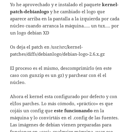
Yo he aprovechado y e instalado el paquete
kernel-
patch-debianlogo
y he cambiado el logo que
aparece arriba en la pantalla a la izquierda por cada
núcleo cuando arranca la máquina….. un tux…. por
un logo debian XD
Os deja el patch en /usr/src/kernel-
patches/diffs/debianlogo/debian-logo-2.6.x.gz
El proceso es el mismo, descomprimirlo (en este
caso con gunzip es un gz) y parchear con él el
núcleo.
Ahora el kernel esta configurado por defecto y con
el/los parches. Lo más cómodo, «práctico» es que
cojáis un config que
este funcionando
en la
máquina y lo convirtáis en el .config de las fuentes.
Las imágenes de debian vienen preparadas para
funcionar en «casi» cualquier máquina, usar ese