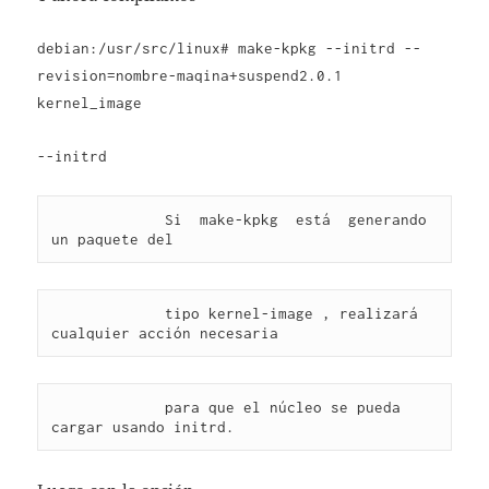
debian:/usr/src/linux# make-kpkg --initrd --
revision=nombre-maqina+suspend2.0.1
kernel_image
--initrd
             Si  make-kpkg  está  generando 
un paquete del
             tipo kernel-image , realizará 
cualquier acción necesaria
             para que el núcleo se pueda 
cargar usando initrd.