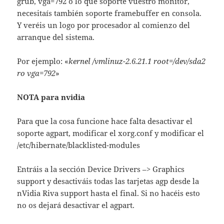
grub, vga=792 o lo que soporte vuestro monitor,
necesitaís también soporte framebuffer en consola.
Y veréis un logo por procesador al comienzo del
arranque del sistema.
Por ejemplo: «
kernel /vmlinuz-2.6.21.1 root=/dev/sda2
ro vga=792
»
NOTA para nvidia
Para que la cosa funcione hace falta desactivar el
soporte agpart, modificar el xorg.conf y modificar el
/etc/hibernate/blacklisted-modules
Entráis a la sección Device Drivers –> Graphics
support y desactiváis todas las tarjetas agp desde la
nVidia Riva support hasta el final. Si no hacéis esto
no os dejará desactivar el agpart.