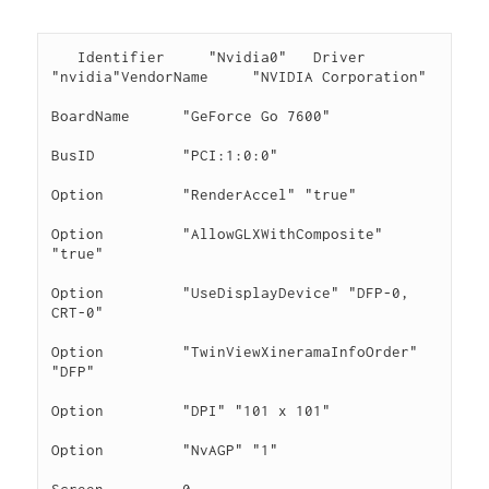
   Identifier     "Nvidia0"   Driver         
"nvidia"VendorName     "NVIDIA Corporation"

BoardName      "GeForce Go 7600"

BusID          "PCI:1:0:0"

Option         "RenderAccel" "true"

Option         "AllowGLXWithComposite" 
"true"

Option         "UseDisplayDevice" "DFP-0, 
CRT-0"

Option         "TwinViewXineramaInfoOrder" 
"DFP"

Option         "DPI" "101 x 101"

Option         "NvAGP" "1"
