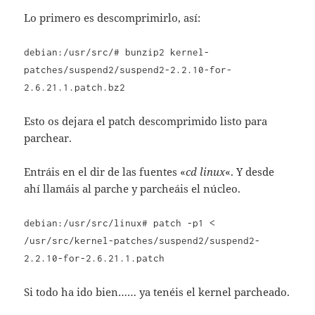
Lo primero es descomprimirlo, así:
debian:/usr/src/# bunzip2 kernel-
patches/suspend2/suspend2-2.2.10-for-
2.6.21.1.patch.bz2
Esto os dejara el patch descomprimido listo para
parchear.
Entráis en el dir de las fuentes «
cd linux
«. Y desde
ahí llamáis al parche y parcheáis el núcleo.
debian:/usr/src/linux# patch -p1 <
/usr/src/kernel-patches/suspend2/suspend2-
2.2.10-for-2.6.21.1.patch
Si todo ha ido bien…… ya tenéis el kernel parcheado.