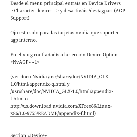
Desde el menu principal entraís en Device Drivers –
> Character devices –> y desactiváis /dev/agpart (AGP
Support).
Ojo esto solo para las tarjetas nvidia que soporten
agp interno.
En el xorg.conf añadís a la sección Device Option
«NvAGP» «1»
(ver docu Nvidia /usr/share/doc/NVIDIA_GLX-
1.0/html/appendix-q.html y
/usr/share/doc/NVIDIA_GLX-1.0/html/appendix-
f.html o
http://us.download.nvidia.com/XFree86/Linux-
x86/1.0-9755/README/appendix-f.html
)
Section «Device»