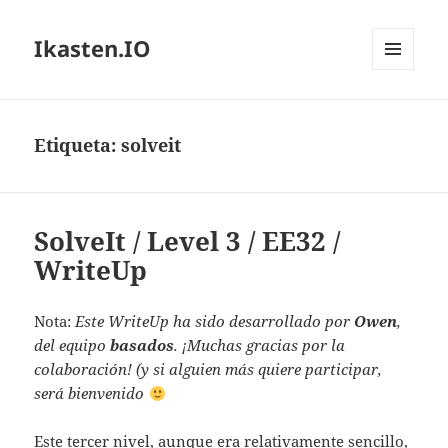
Ikasten.IO
MENÚ
Y
WIDGETS
Etiqueta:
solveit
SolveIt / Level 3 / EE32 /
WriteUp
Nota:
Este WriteUp ha sido desarrollado por
Owen
,
del equipo
basados
. ¡Muchas gracias por la
colaboración! (y si alguien más quiere participar,
será bienvenido
Este tercer nivel, aunque era relativamente sencillo,