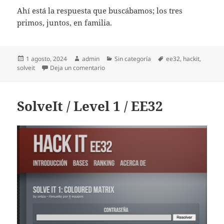
Ahí está la respuesta que buscábamos; los tres
primos, juntos, en familia.
Publicado
Autor
Categorías
Etiquetas
1 agosto, 2024
admin
Sin categoría
ee32
,
hackit
,
el
en SolveIt / Level 3 / EE32 / WriteUp
solveit
Deja un comentario
SolveIt / Level 1 / EE32