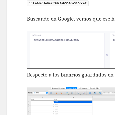
1c9a44eb2e8eaf3da1eb551da310cce7
Buscando en Google, vemos que ese has
Respecto a los binarios guardados en 