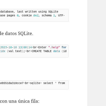
 database, last written using SQLite 
base pages 
0
, cookie 
0x2
, schema 
1
, UTF-
de datos SQLite.
2023
-
10
-
10
13
:
08
:
14
<
br
>
Enter 
".help"
for
 
idx
(
val text
)
;
<
br
>
CREATE TABLE 
data
(
id 
1eb551da310cce7
<
br
>
sqlite
>
 select 
*
 from 
con una única fila: