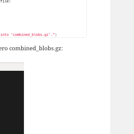
 file:
 into 'combined_blobs.gz'."
)
hero combined_blobs.gz: