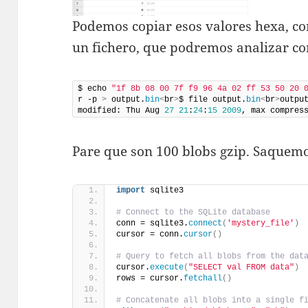
Podemos copiar esos valores hexa, con
un fichero, que podremos analizar co
$ echo 
"1f 8b 08 00 7f f9 96 4a 02 ff 53 50 20 
r -p 
>
 output.
bin
<
br
>
$ file output.
bin
<
br
>
outpu
modified: Thu Aug 
27
21
:
24
:
15
2009
, max compres
Pare que son 100 blobs gzip. Saquemos
import
 sqlite3
# Connect to the SQLite database
conn = sqlite3.
connect
(
'mystery_file'
)
cursor = conn.
cursor
()
# Query to fetch all blobs from the dat
cursor.
execute
(
"SELECT val FROM data"
)
rows = cursor.
fetchall
()
# Concatenate all blobs into a single f