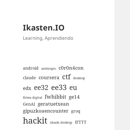
Ikasten.IO
Learning, Aprendiendo
c0r0n4con
android
anthropic
ctf
coursera
claude
desktop
ee33
ee32
eu
edx
fwhibbit
ge14
firma digital
geratuetxean
GenAI
gipuzkoaencounter
groq
hackit
IFTTT
idazki desktop