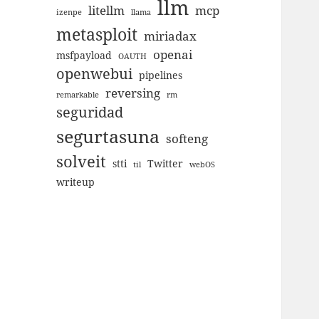
llm
litellm
mcp
izenpe
llama
metasploit
miriadax
openai
msfpayload
OAUTH
openwebui
pipelines
reversing
remarkable
rm
seguridad
segurtasuna
softeng
solveit
stti
Twitter
til
webOS
writeup