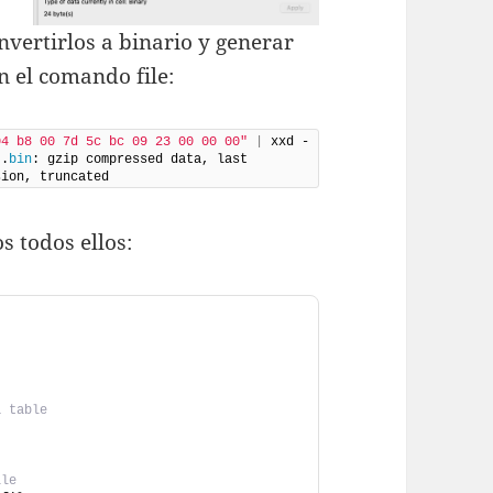
vertirlos a binario y generar
n el comando file:
04 b8 00 7d 5c bc 09 23 00 00 00"
|
 xxd -
t.
bin
: gzip compressed data, last 
sion, truncated
 todos ellos:
a table
ile