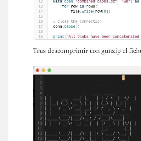
with
open
(
"combined_blobs.gz"
, 
"wb"
)
as
for
 row 
in
 rows:
        file.
write
(
row
[
0
])
# Close the connection
conn.
close
()
print
(
"All blobs have been concatenated
Tras descomprimir con gunzip el fic