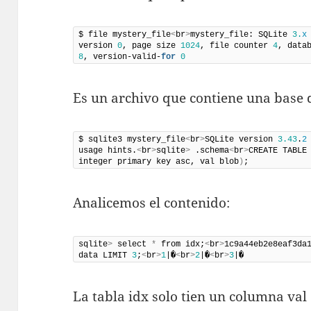
$ file mystery_file
<
br
>
mystery_file: SQLite 
3.
x
version 
0
, page size 
1024
, file counter 
4
, data
8
, version-valid-
for
0
Es un archivo que contiene una base 
$ sqlite3 mystery_file
<
br
>
SQLite version 
3.43
.
2
usage hints.
<
br
>
sqlite
>
 .schema
<
br
>
CREATE TABLE
integer primary key asc, val blob
)
;
Analicemos el contenido:
sqlite
>
 select 
*
 from idx;
<
br
>
1c9a44eb2e8eaf3da
data LIMIT 
3
;
<
br
>
1
|�
<
br
>
2
|�
<
br
>
3
|�
La tabla idx solo tien un columna val 