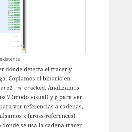
existente
r dónde detecta el tracer y
ga. Copiamos el binario en
. Analizamos
dare2 -w cracked
mos
(modo visual) y
para ver
V
p
para ver referencias a cadenas,
 Pulsamos
(cross-references)
x
o donde se usa la cadena tracer