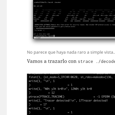
No parece que haya nada raro a simple vista
Vamos a trazarlo con
strace ./decod