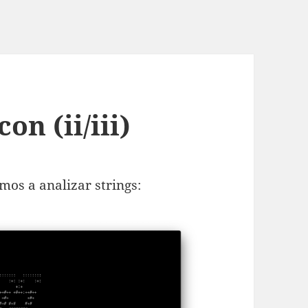
on (ii/iii)
os a analizar strings: