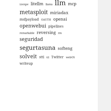
llm
litellm
mcp
izenpe
llama
metasploit
miriadax
openai
msfpayload
OAUTH
openwebui
pipelines
reversing
remarkable
rm
seguridad
segurtasuna
softeng
solveit
stti
Twitter
til
webOS
writeup