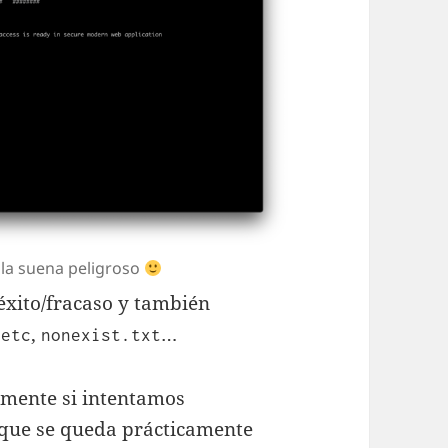
lla suena peligroso
éxito/fracaso y también
,
…
/etc
nonexist.txt
amente si intentamos
que se queda prácticamente