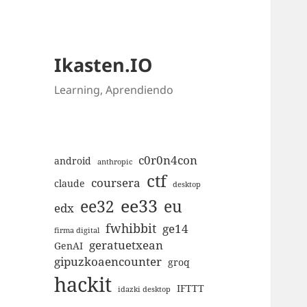
Ikasten.IO
Learning, Aprendiendo
c0r0n4con
android
anthropic
ctf
coursera
claude
desktop
ee33
ee32
eu
edx
fwhibbit
ge14
firma digital
geratuetxean
GenAI
gipuzkoaencounter
groq
hackit
IFTTT
idazki desktop