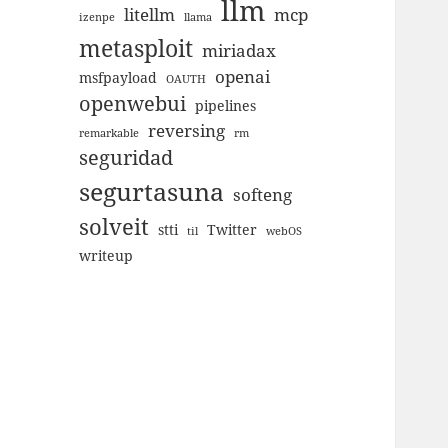
llm
litellm
mcp
izenpe
llama
metasploit
miriadax
openai
msfpayload
OAUTH
openwebui
pipelines
reversing
remarkable
rm
seguridad
segurtasuna
softeng
solveit
stti
Twitter
til
webOS
writeup