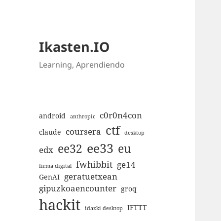
Ikasten.IO
Learning, Aprendiendo
c0r0n4con
android
anthropic
ctf
coursera
claude
desktop
ee33
ee32
eu
edx
fwhibbit
ge14
firma digital
geratuetxean
GenAI
gipuzkoaencounter
groq
hackit
IFTTT
idazki desktop