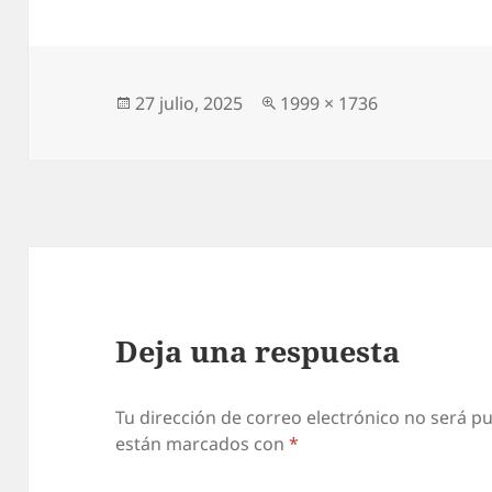
Publicado
Tamaño
27 julio, 2025
1999 × 1736
el
completo
Deja una respuesta
Tu dirección de correo electrónico no será pu
están marcados con
*