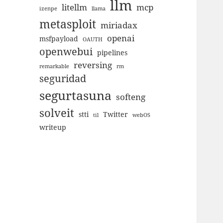
llm
litellm
mcp
izenpe
llama
metasploit
miriadax
openai
msfpayload
OAUTH
openwebui
pipelines
reversing
remarkable
rm
seguridad
segurtasuna
softeng
solveit
stti
Twitter
til
webOS
writeup