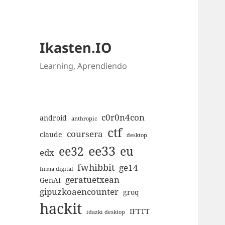
Ikasten.IO
Learning, Aprendiendo
c0r0n4con
android
anthropic
ctf
coursera
claude
desktop
ee33
ee32
eu
edx
fwhibbit
ge14
firma digital
geratuetxean
GenAI
gipuzkoaencounter
groq
hackit
IFTTT
idazki desktop