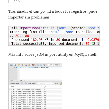
Tras añadir el campo _id a todos los registros, pude
importar sin problemas:
util.
importJson
(
"result.json"
,
{
schema
:
"addi"
,
 col
Importing from file 
"result.json"
 to collection 
<
co
.. 
80
.. 
80
 Processed 
182.93
 KB 
in
80
 documents 
in
0.0379
 sec 
 Total successfully imported documents 
80
(
2.11K do
Más info
sobre JSON import utility en MySQL Shell.