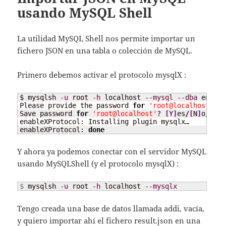
usando MySQL Shell
La utilidad MySQL Shell nos permite importar un
fichero JSON en una tabla o colección de MySQL.
Primero debemos activar el protocolo mysqlX :
$ mysqlsh 
-u
 root 
-h
 localhost 
--mysql
--dba
 enable
Please provide the password 
for
'root@localhost'
:

Save password 
for
'root@localhost'
? 
[
Y
]
es
/
[
N
]
o
/
Ne
[
v
enableXProtocol: Installing plugin mysqlx…

enableXProtocol: 
done
Y ahora ya podemos conectar con el servidor MySQL
usando MySQLShell (y el protocolo mysqlX) :
$ 
mysqlsh 
-u
 root 
-h
 localhost 
--mysqlx
Tengo creada una base de datos llamada addi, vacía,
y quiero importar ahí el fichero result.json en una