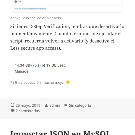
Activa Less secure app access.
Si tienes 2-Step Verification, tendrás que desactivarlo
momentáneamente. Cuando termines de ejecutar el
script, recuerda volver a activarlo (y desactiva el
Less secure app access).
75% de ocupación, mucho mejor
Publicado
Autor
Categorías
25 mayo, 2019
admin
Sin categoría
el
en Eliminar mensajes antiguos en Gmail
2 comentarios
Importar JSON en MySQL