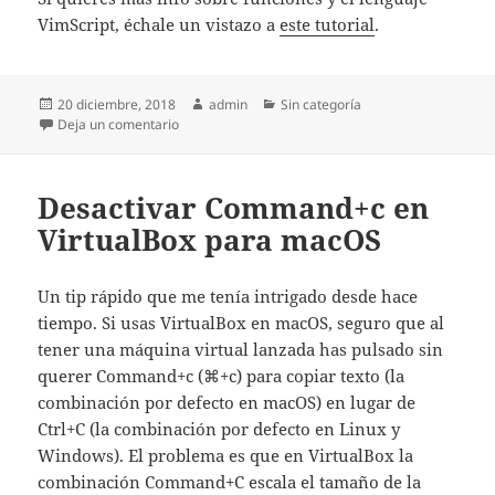
VimScript, échale un vistazo a
este tutorial
.
Publicado
Autor
Categorías
20 diciembre, 2018
admin
Sin categoría
el
en Buscar y reemplazar con valores incrementales
Deja un comentario
Desactivar Command+c en
VirtualBox para macOS
Un tip rápido que me tenía intrigado desde hace
tiempo. Si usas VirtualBox en macOS, seguro que al
tener una máquina virtual lanzada has pulsado sin
querer Command+c (⌘+c) para copiar texto (la
combinación por defecto en macOS) en lugar de
Ctrl+C (la combinación por defecto en Linux y
Windows). El problema es que en VirtualBox la
combinación Command+C escala el tamaño de la