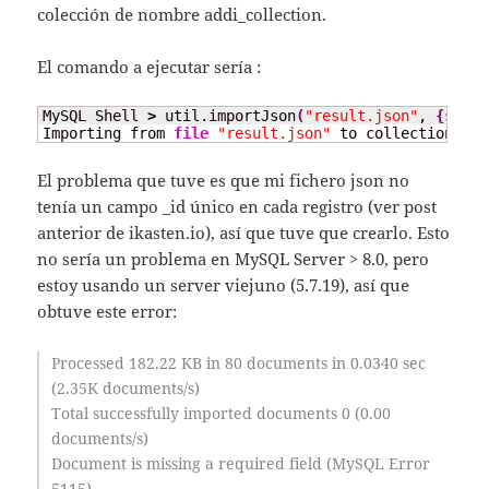
colección de nombre addi_collection.
El comando a ejecutar sería :
MySQL Shell 
>
 util.importJson
(
"result.json"
, 
{
schem
Importing from 
file
"result.json"
 to collection 
<
co
El problema que tuve es que mi fichero json no
tenía un campo _id único en cada registro (ver post
anterior de ikasten.io), así que tuve que crearlo. Esto
no sería un problema en MySQL Server > 8.0, pero
estoy usando un server viejuno (5.7.19), así que
obtuve este error:
Processed 182.22 KB in 80 documents in 0.0340 sec
(2.35K documents/s)
Total successfully imported documents 0 (0.00
documents/s)
Document is missing a required field (MySQL Error
5115)