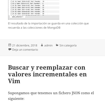
El resultado de la importación se guarda en una colección que
recuerda a las colecciones de MongoDB
Publicado
Autor
Categorías
21 diciembre, 2018
admin
Sin categoría
el
en Importar JSON en MySQL usando MySQL Shell
Deja un comentario
Buscar y reemplazar con
valores incrementales en
Vim
Supongamos que tenemos un fichero JSON como el
siguiente: