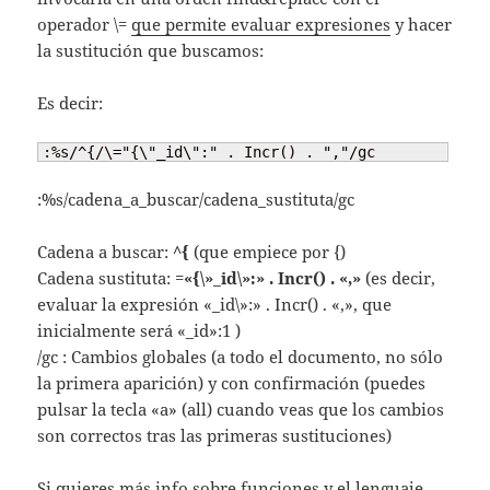
operador \=
que permite evaluar expresiones
y hacer
la sustitución que buscamos:
Es decir:
:%s/^{/\="{\"_id\":" . Incr() . ","/gc
:%s/cadena_a_buscar/cadena_sustituta/gc
Cadena a buscar:
^{
(que empiece por {)
Cadena sustituta: =
«{\»_id\»:» . Incr() . «,»
(es decir,
evaluar la expresión «_id\»:» . Incr() . «,», que
inicialmente será «_id»:1 )
/gc : Cambios globales (a todo el documento, no sólo
la primera aparición) y con confirmación (puedes
pulsar la tecla «a» (all) cuando veas que los cambios
son correctos tras las primeras sustituciones)
Si quieres más info sobre funciones y el lenguaje