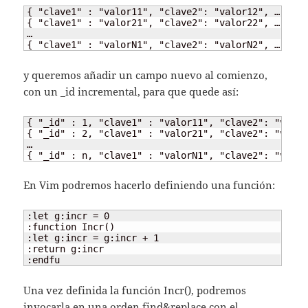
{ "clave1" : "valor11", "clave2": "valor12", … }

{ "clave1" : "valor21", "clave2": "valor22", … }

…

{ "clave1" : "valorN1", "clave2": "valorN2", … }
y queremos añadir un campo nuevo al comienzo,
con un _id incremental, para que quede así:
{ "_id" : 1, "clave1" : "valor11", "clave2": "valor
{ "_id" : 2, "clave1" : "valor21", "clave2": "valor
…

{ "_id" : n, "clave1" : "valorN1", "clave2": "valor
En Vim podremos hacerlo definiendo una función:
:let g:incr = 0 

:function Incr() 

:let g:incr = g:incr + 1 

:return g:incr   

:endfu
Una vez definida la función Incr(), podremos
invocarla en una orden find&replace con el