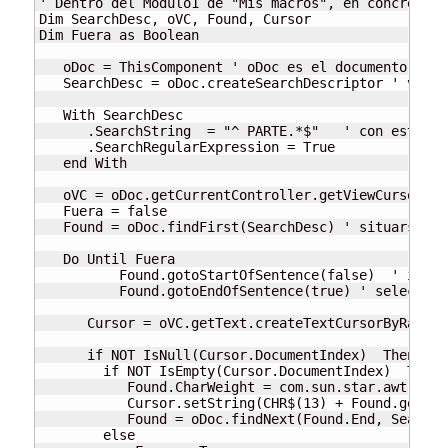
' Dentro del Módulo1 de "Mis macros", en concreto e
Dim SearchDesc, oVC, Found, Cursor

Dim Fuera as Boolean 

   oDoc = ThisComponent ' oDoc es el documento actua
   SearchDesc = oDoc.createSearchDescriptor ' vamos
   With SearchDesc 

      .SearchString  = "^ PARTE.*$"   ' con esta ex
      .SearchRegularExpression = True 

   end With

   oVC = oDoc.getCurrentController.getViewCursor  '
   Fuera = false

   Found = oDoc.findFirst(SearchDesc) ' situarse en
   Do Until Fuera 

          Found.gotoStartOfSentence(false)  ' ir al
	  Found.gotoEndOfSentence(true) ' seleccionar hasta final de línea

      Cursor = oVC.getText.createTextCursorByRange(
      if NOT IsNull(Cursor.DocumentIndex)  Then

        if NOT IsEmpty(Cursor.DocumentIndex)  Then

           Found.CharWeight = com.sun.star.awt.Font
      	   Cursor.setString(CHR$(13) + Found.getString() + CHR$(13)) ' y salto de línea

           Found = oDoc.findNext(Found.End, SearchD
        else
