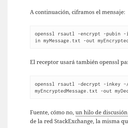
A continuación, ciframos el mensaje:
openssl rsautl -encrypt -pubin -
in myMessage.txt -out myEncrypte
El receptor usará también openssl par
openssl rsautl -decrypt -inkey ~/
Fuente, cómo no,
un hilo de discusió
de la red StackExchange, la misma q