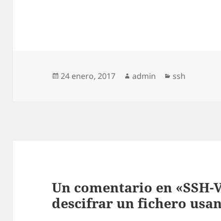
Publicado
Autor
Categorías
24 enero, 2017
admin
ssh
el
Un comentario en «SSH-Va
descifrar un fichero usan