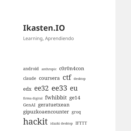
Ikasten.IO
Learning, Aprendiendo
c0r0n4con
android
anthropic
ctf
coursera
claude
desktop
ee33
ee32
eu
edx
fwhibbit
ge14
firma digital
geratuetxean
GenAI
gipuzkoaencounter
groq
hackit
IFTTT
idazki desktop