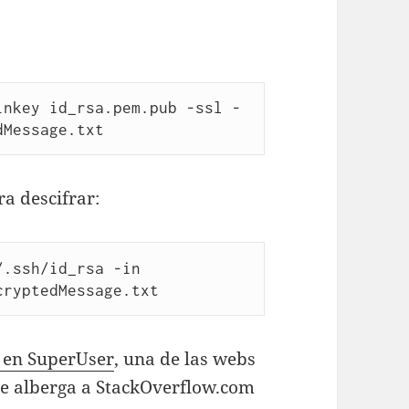
inkey id_rsa.pem.pub -ssl -
dMessage.txt
a descifrar:
.ssh/id_rsa -in 
n en SuperUser
, una de las webs
ue alberga a StackOverflow.com