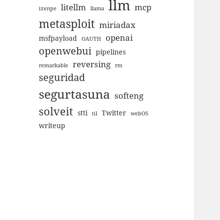
llm
litellm
mcp
izenpe
llama
metasploit
miriadax
openai
msfpayload
OAUTH
openwebui
pipelines
reversing
remarkable
rm
seguridad
segurtasuna
softeng
solveit
stti
Twitter
til
webOS
writeup