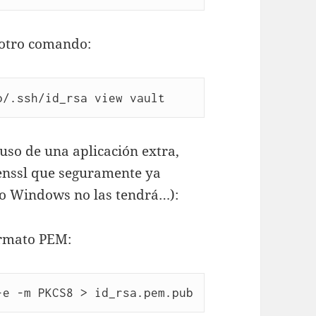
e otro comando:
o/.ssh/id_rsa view vault
so de una aplicación extra,
enssl que seguramente ya
io Windows no las tendrá…):
ormato PEM: