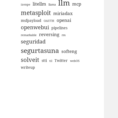
llm
litellm
mcp
izenpe
llama
metasploit
miriadax
openai
msfpayload
OAUTH
openwebui
pipelines
reversing
remarkable
rm
seguridad
segurtasuna
softeng
solveit
stti
Twitter
til
webOS
writeup