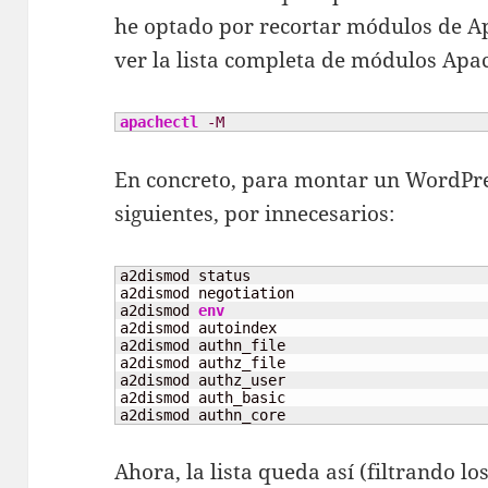
he optado por recortar módulos de A
ver la lista completa de módulos Apa
apachectl
-M
En concreto, para montar un WordPres
siguientes, por innecesarios:
a2dismod status

a2dismod negotiation

a2dismod 
env
a2dismod autoindex

a2dismod authn_file

a2dismod authz_file

a2dismod authz_user

a2dismod auth_basic

a2dismod authn_core
Ahora, la lista queda así (filtrando l