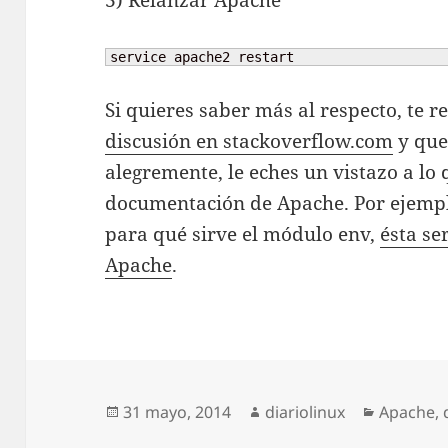
3) Relanzar Apache
service apache2 restart
Si quieres saber más al respecto, te 
discusión en stackoverflow.com
y que
alegremente, le eches un vistazo a lo 
documentación de Apache. Por ejemplo
para qué sirve el módulo env,
ésta se
Apache
.
Publicado
Autor
Categorí
31 mayo, 2014
diariolinux
Apache
,
el