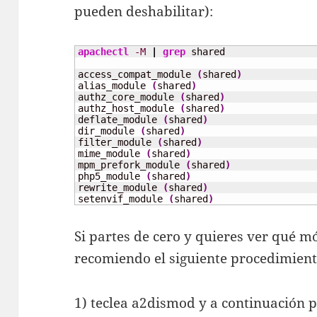
pueden deshabilitar):
apachectl
-M
|
grep
 shared

access_compat_module 
(
shared
)
alias_module 
(
shared
)
authz_core_module 
(
shared
)
authz_host_module 
(
shared
)
deflate_module 
(
shared
)
dir_module 
(
shared
)
filter_module 
(
shared
)
mime_module 
(
shared
)
mpm_prefork_module 
(
shared
)
php5_module 
(
shared
)
rewrite_module 
(
shared
)
setenvif_module 
(
shared
)
Si partes de cero y quieres ver qué m
recomiendo el siguiente procedimient
1) teclea a2dismod y a continuación p