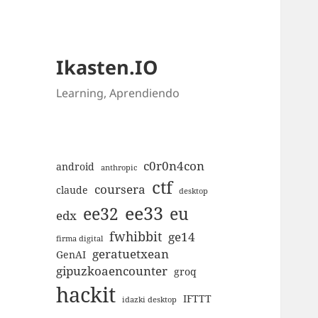
Ikasten.IO
Learning, Aprendiendo
c0r0n4con
android
anthropic
ctf
coursera
claude
desktop
ee33
ee32
eu
edx
fwhibbit
ge14
firma digital
geratuetxean
GenAI
gipuzkoaencounter
groq
hackit
IFTTT
idazki desktop