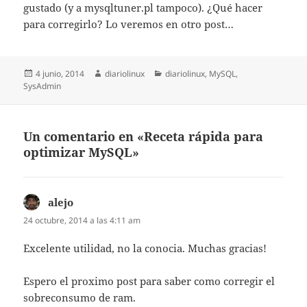
gustado (y a mysqltuner.pl tampoco). ¿Qué hacer
para corregirlo? Lo veremos en otro post…
Publicado
Autor
Categorías
4 junio, 2014
diariolinux
diariolinux
,
MySQL
,
el
SysAdmin
Un comentario en «Receta rápida para
optimizar MySQL»
alejo
dice:
24 octubre, 2014 a las 4:11 am
Excelente utilidad, no la conocia. Muchas gracias!
Espero el proximo post para saber como corregir el
sobreconsumo de ram.