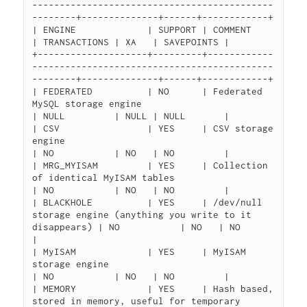
--------------------------------------------
--------+--------------+------+------------+

| ENGINE             | SUPPORT | COMMENT                                                        
| TRANSACTIONS | XA   | SAVEPOINTS |

+--------------------+---------+------------
--------------------------------------------
--------+--------------+------+------------+

| FEDERATED          | NO      | Federated 
MySQL storage engine                                 
| NULL         | NULL | NULL       |

| CSV                | YES     | CSV storage 
engine                                             
| NO           | NO   | NO         |

| MRG_MYISAM         | YES     | Collection 
of identical MyISAM tables                          
| NO           | NO   | NO         |

| BLACKHOLE          | YES     | /dev/null 
storage engine (anything you write to it 
disappears) | NO           | NO   | NO         
|

| MyISAM             | YES     | MyISAM 
storage engine                                          
| NO           | NO   | NO         |

| MEMORY             | YES     | Hash based, 
stored in memory, useful for temporary 