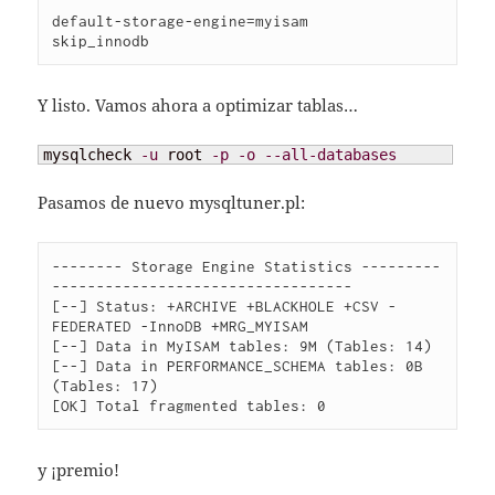
default-storage-engine=myisam 

Y listo. Vamos ahora a optimizar tablas…
mysqlcheck 
-u
 root 
-p
-o
--all-databases
Pasamos de nuevo mysqltuner.pl:
-------- Storage Engine Statistics ---------
----------------------------------

[--] Status: +ARCHIVE +BLACKHOLE +CSV -
FEDERATED -InnoDB +MRG_MYISAM 

[--] Data in MyISAM tables: 9M (Tables: 14)

[--] Data in PERFORMANCE_SCHEMA tables: 0B 
(Tables: 17)

y ¡premio!