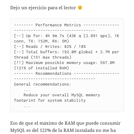
Dejo un ejercicio para el lector
-------- Performance Metrics ---------------
----------------------------------

[--] Up for: 4h 9m 7s (43K q [2.891 qps], 1K 
conn, TX: 152M, RX: 5M)

[--] Reads / Writes: 82% / 18%

[--] Total buffers: 192.0M global + 2.7M per 
thread (151 max threads)

[!!] Maximum possible memory usage: 597.8M 
(121% of installed RAM)

-------- Recommendations -------------------
----------------------------------

General recommendations:

    ...

    Reduce your overall MySQL memory 
footprint for system stability

Eso de que el máximo de RAM que puede consumir
MySQL es del 121% de la RAM instalada no me ha