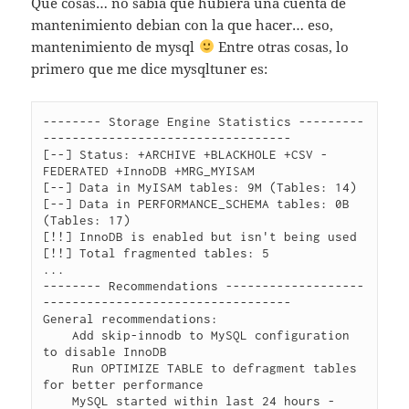
Qué cosas… no sabía que hubiera una cuenta de
mantenimiento debian con la que hacer… eso,
mantenimiento de mysql
Entre otras cosas, lo
primero que me dice mysqltuner es:
-------- Storage Engine Statistics ---------
----------------------------------

[--] Status: +ARCHIVE +BLACKHOLE +CSV -
FEDERATED +InnoDB +MRG_MYISAM 

[--] Data in MyISAM tables: 9M (Tables: 14)

[--] Data in PERFORMANCE_SCHEMA tables: 0B 
(Tables: 17)

[!!] InnoDB is enabled but isn't being used

[!!] Total fragmented tables: 5

...

-------- Recommendations -------------------
----------------------------------

General recommendations:

    Add skip-innodb to MySQL configuration 
to disable InnoDB

    Run OPTIMIZE TABLE to defragment tables 
for better performance

    MySQL started within last 24 hours - 