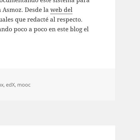
 documentando este sistema para
n Asmoz. Desde la
web del
ales que redacté al respecto.
ando poco a poco en este blog el
as
ux
,
edX
,
mooc