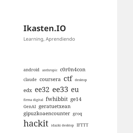
Ikasten.IO
Learning, Aprendiendo
c0r0n4con
android
anthropic
ctf
coursera
claude
desktop
ee33
ee32
eu
edx
fwhibbit
ge14
firma digital
geratuetxean
GenAI
gipuzkoaencounter
groq
hackit
IFTTT
idazki desktop