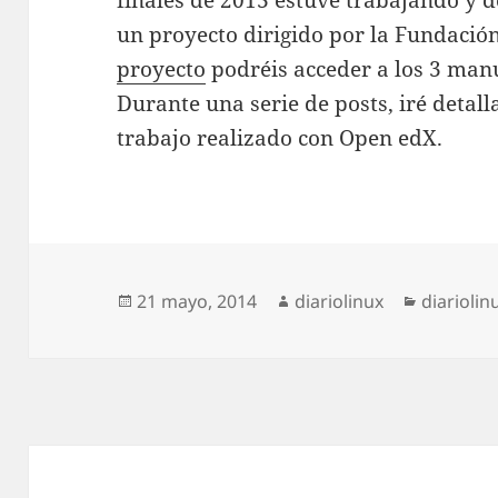
finales de 2013 estuve trabajando y
un proyecto dirigido por la Fundació
proyecto
podréis acceder a los 3 manu
Durante una serie de posts, iré detall
trabajo realizado con Open edX.
Publicado
Autor
Categorí
21 mayo, 2014
diariolinux
diariolin
el