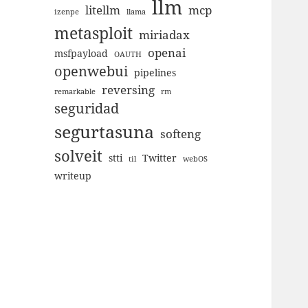
llm
litellm
mcp
izenpe
llama
metasploit
miriadax
openai
msfpayload
OAUTH
openwebui
pipelines
reversing
remarkable
rm
seguridad
segurtasuna
softeng
solveit
stti
Twitter
til
webOS
writeup