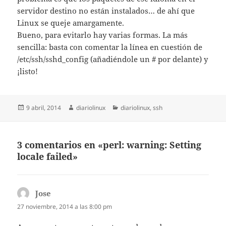
servidor destino no están instalados… de ahí que
Linux se queje amargamente.
Bueno, para evitarlo hay varias formas. La más
sencilla: basta con comentar la línea en cuestión de
/etc/ssh/sshd_config (añadiéndole un # por delante) y
¡listo!
Publicado
Autor
Categorías
9 abril, 2014
diariolinux
diariolinux
,
ssh
el
3 comentarios en «perl: warning: Setting
locale failed»
Jose
dice:
27 noviembre, 2014 a las 8:00 pm