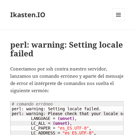
Ikasten.IO
MENÚ
Y
WIDGETS
perl: warning: Setting locale
failed
Conectamos por ssh contra nuestro servidor,
lanzamos un comando erróneo y aparte del mensaje
de error el intérprete de comandos nos suelta el
siguiente sermón:
# comando erróneo
perl: warning: Setting locale failed.

perl: warning: Please check that your locale setting
	LANGUAGE = 
(
unset
)
,

	LC_ALL = 
(
unset
)
,

	LC_PAPER = 
"es_ES.UTF-8"
,

	LC_ADDRESS = 
"es_ES.UTF-8"
,
