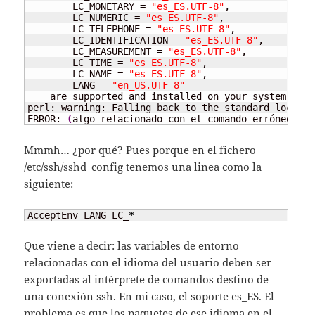
	LC_MONETARY = 
"es_ES.UTF-8"
,

	LC_NUMERIC = 
"es_ES.UTF-8"
,

	LC_TELEPHONE = 
"es_ES.UTF-8"
,

	LC_IDENTIFICATION = 
"es_ES.UTF-8"
,

	LC_MEASUREMENT = 
"es_ES.UTF-8"
,

	LC_TIME = 
"es_ES.UTF-8"
,

	LC_NAME = 
"es_ES.UTF-8"
,

	LANG = 
"en_US.UTF-8"
    are supported and installed on your system.

perl: warning: Falling back to the standard locale 
ERROR: 
(
algo relacionado con el comando erróneo
)
Mmmh… ¿por qué? Pues porque en el fichero
/etc/ssh/sshd_config tenemos una linea como la
siguiente:
AcceptEnv LANG LC_
*
Que viene a decir: las variables de entorno
relacionadas con el idioma del usuario deben ser
exportadas al intérprete de comandos destino de
una conexión ssh. En mi caso, el soporte es_ES. El
problema es que los paquetes de ese idioma en el