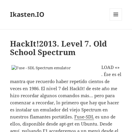
Ikasten.IO
MENÚ
Y
WIDGETS
HackIt!2013. Level 7. Old
School Spectrum
LOAD «»
. Ése es el
mantra que recuerdo haber repetido cientos de
veces en 1986. El nivel 7 del HackIt! de este año me
hizo recordar algunos comandos más… pero para
comenzar a recordar, lo primero que hay que hacer
es instalar un emulador del viejo Spectrum en
nuestros flamantes portátiles.
Fuse-SDL
es uno de
ellos, disponible desde apt-get en Ubuntu. Desde
aquí, pulsando F1 accederemos a un menú desde el