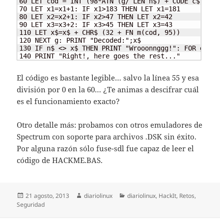
60 LET cod = INT (98*ATN (g/ LEN n$) + CODE c$(g)/0
70 LET x1=x1+1: IF x1>183 THEN LET x1=181

80 LET x2=x2+1: IF x2>47 THEN LET x2=42

90 LET x3=x3+2: IF x3>45 THEN LET x3=43

110 LET x$=x$ + CHR$ (32 + FN m(cod, 95))

120 NEXT g: PRINT "Decoded:";x$

130 IF n$ <> x$ THEN PRINT "Wrooonnggg!": FOR g=pos
140 PRINT "Right!, here goes the rest..."
El código es bastante legible… salvo la línea 55 y esa
división por 0 en la 60… ¿Te animas a descifrar cuál
es el funcionamiento exacto?
Otro detalle más: probamos con otros emuladores de
Spectrum con soporte para archivos .DSK sin éxito.
Por alguna razón sólo fuse-sdl fue capaz de leer el
código de HACKME.BAS.
Publicado
Autor
Categorías
21 agosto, 2013
diariolinux
diariolinux
,
HackIt
,
Retos
,
el
Seguridad