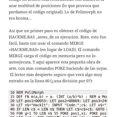
azar multitud de posiciones (lo que provoca que
perdamos el código original). Lo de Polimorph no
era broma…
Así que un primer paso es obtener el código de
HACKME.BAS _antes_de su ejecución. Bien, esto fue
fácil, basta con usar el comando MERGE
«HACKME.BAS» (en lugar de LOAD). El comando
MERGE carga el código en memoria pero no lo
autoejecuta. Y aquí aparece esta pequeña obra de
arte, con más comandos POKE haciendo de las suyas.
El lector más despierto seguro que verá algo muy
extraño en la línea 60 (¿una división por 0?):
10 REM PoliMorph

15 DEF FN m(a,b) = a- (INT (a/b)*b) : REM a Mod b

20 LET pos1=00053: LET pos2=00069: LET pos3=24000: 
30 LET n$="HackIt": INPUT "Code:";c$: LET x$=""

40 IF LEN c$ < LEN n$ THEN LET c$=c$+c$: GOTO 40  

50 FOR g=1 TO LEN n$ 55 POKE pos1,x1: POKE pos2,x2: