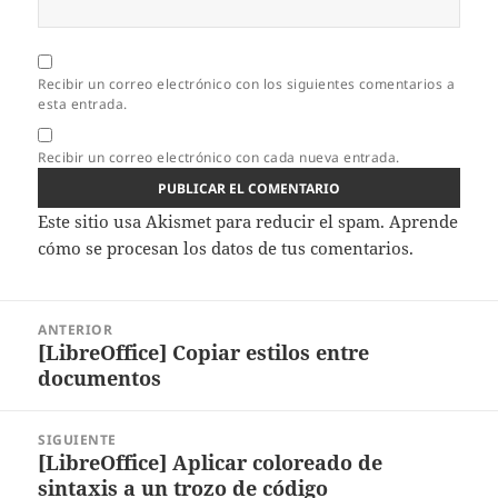
Recibir un correo electrónico con los siguientes comentarios a
esta entrada.
Recibir un correo electrónico con cada nueva entrada.
Este sitio usa Akismet para reducir el spam.
Aprende
cómo se procesan los datos de tus comentarios.
Navegación
ANTERIOR
de
[LibreOffice] Copiar estilos entre
Entrada
entradas
documentos
anterior:
SIGUIENTE
[LibreOffice] Aplicar coloreado de
Entrada
sintaxis a un trozo de código
siguiente: