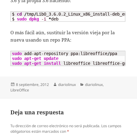
3.6 y la propia 3.6 haciendo:
$ 
cd
/
tmp
/
LibO_3.6.0.2_Linux_x86_install-deb_en-US
/
$ 
sudo
dpkg
-i
*
deb
O más fácil aún, sustituir la versión vieja por la
nueva usando un repo PPA:
sudo
 add-apt-repository ppa:libreoffice
/
sudo
apt-get update
sudo
apt-get install
 libreoffice libreoffice-gnome
Publicado
Autor
Categorías
8 septiembre, 2012
diariolinux
diariolinux
,
el
LibreOffice
Deja una respuesta
Tu dirección de correo electrónico no será publicada.
Los campos
obligatorios están marcados con
*