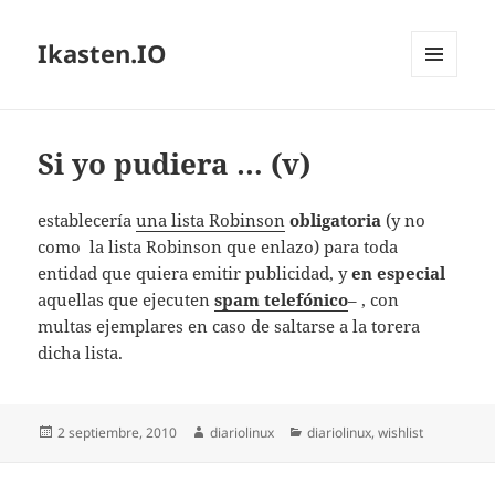
Ikasten.IO
MENÚ
Y
WIDGETS
Si yo pudiera … (v)
establecería
una lista Robinson
obligatoria
(y no
como la lista Robinson que enlazo) para toda
entidad que quiera emitir publicidad, y
en especial
aquellas que ejecuten
spam telefónico
– , con
multas ejemplares en caso de saltarse a la torera
dicha lista.
Publicado
Autor
Categorías
2 septiembre, 2010
diariolinux
diariolinux
,
wishlist
el