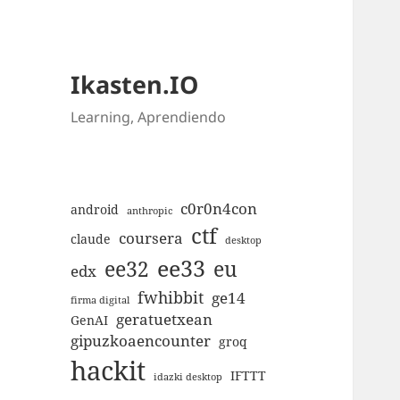
Ikasten.IO
Learning, Aprendiendo
c0r0n4con
android
anthropic
ctf
coursera
claude
desktop
ee33
ee32
eu
edx
fwhibbit
ge14
firma digital
geratuetxean
GenAI
gipuzkoaencounter
groq
hackit
IFTTT
idazki desktop