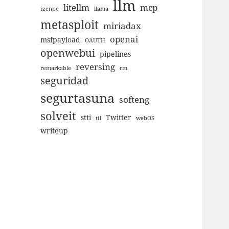
llm
litellm
mcp
izenpe
llama
metasploit
miriadax
openai
msfpayload
OAUTH
openwebui
pipelines
reversing
remarkable
rm
seguridad
segurtasuna
softeng
solveit
stti
Twitter
til
webOS
writeup