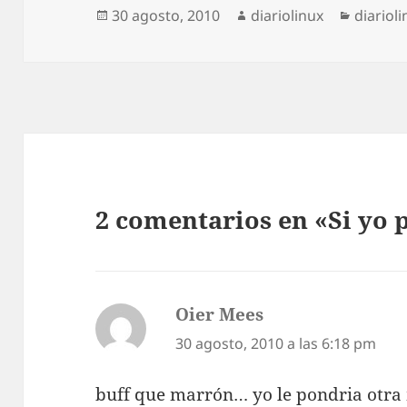
Publicado
Autor
Categor
30 agosto, 2010
diariolinux
diariol
el
2 comentarios en «Si yo 
Oier Mees
dice:
30 agosto, 2010 a las 6:18 pm
buff que marrón… yo le pondria otra 