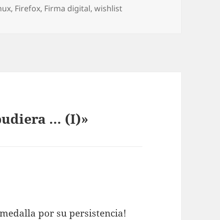
ías
inux
,
Firefox
,
Firma digital
,
wishlist
pudiera … (I)»
medalla por su persistencia!