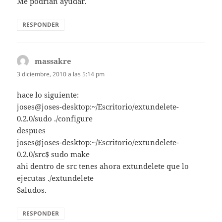
Me podrían ayudar.
RESPONDER
massakre
dice:
3 diciembre, 2010 a las 5:14 pm
hace lo siguiente:
joses@joses-desktop:~/Escritorio/extundelete-
0.2.0/sudo ./configure
despues
joses@joses-desktop:~/Escritorio/extundelete-
0.2.0/src$ sudo make
ahi dentro de src tenes ahora extundelete que lo
ejecutas ./extundelete
Saludos.
RESPONDER