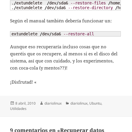
.
/
extundelete  
/
dev
/
sda6 
--restore-files
/
home
/
nugb
.
/
extundelete 
/
dev
/
sda6 
--restore-directory
/
home
/
n
Según el manual también debería funcionar un:
extundelete 
/
dev
/
sda6 
--restore-all
Aunque eso recuperaría incluso cosas que no
queréis que os recupere, al menos si es el disco del
sistema, así que con cuidado, y los experimentos,
con coca-cola (y mentos??)!
¡Disfrutad! «
Publicado
Autor
Categorías
8 abril, 2010
diariolinux
diariolinux
,
Ubuntu
,
el
Utilidades
9 comentarios en «Recuperar datos