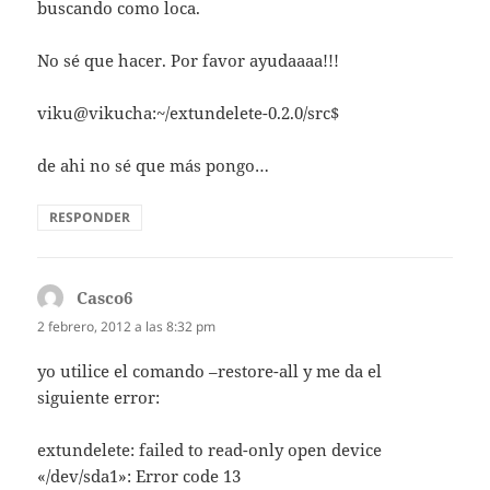
buscando como loca.
No sé que hacer. Por favor ayudaaaa!!!
viku@vikucha:~/extundelete-0.2.0/src$
de ahi no sé que más pongo…
RESPONDER
Casco6
dice:
2 febrero, 2012 a las 8:32 pm
yo utilice el comando –restore-all y me da el
siguiente error:
extundelete: failed to read-only open device
«/dev/sda1»: Error code 13