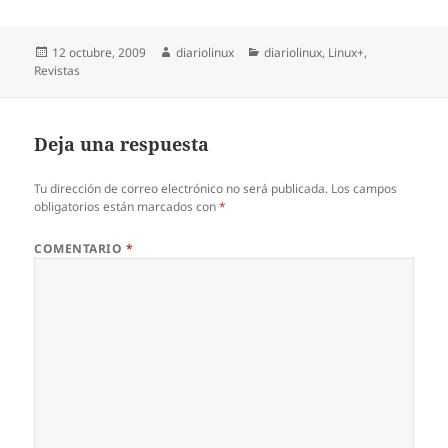
Publicado
Autor
Categorías
12 octubre, 2009
diariolinux
diariolinux
,
Linux+
,
el
Revistas
Deja una respuesta
Tu dirección de correo electrónico no será publicada.
Los campos
obligatorios están marcados con
*
COMENTARIO
*