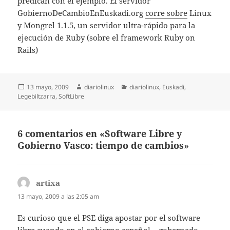
predican con el ejemplo. El servidor
GobiernoDeCambioEnEuskadi.org
corre sobre
Linux
y Mongrel 1.1.5, un servidor ultra-rápido para la
ejecución de Ruby (sobre el framework Ruby on
Rails)
Publicado
Autor
Categorías
13 mayo, 2009
diariolinux
diariolinux
,
Euskadi
,
el
Legebiltzarra
,
SoftLibre
6 comentarios en «Software Libre y
Gobierno Vasco: tiempo de cambios»
artixa
dice:
13 mayo, 2009 a las 2:05 am
Es curioso que el PSE diga apostar por el software
libre cuando en el gobierno español – gobernado