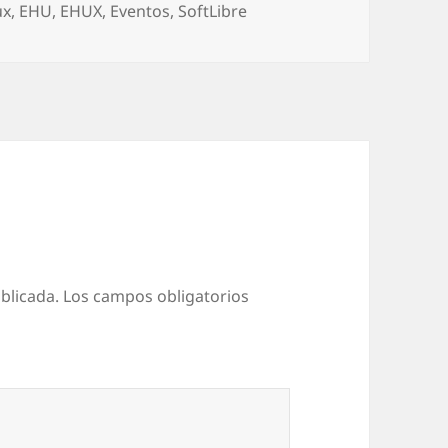
as
ux
,
EHU
,
EHUX
,
Eventos
,
SoftLibre
blicada.
Los campos obligatorios