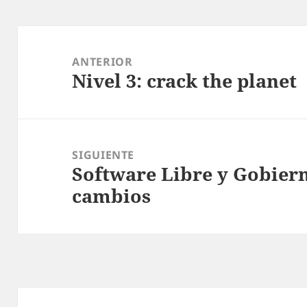
Navegación
de
ANTERIOR
Nivel 3: crack the planet
entradas
Entrada
anterior:
SIGUIENTE
Software Libre y Gobier
Entrada
cambios
siguiente: