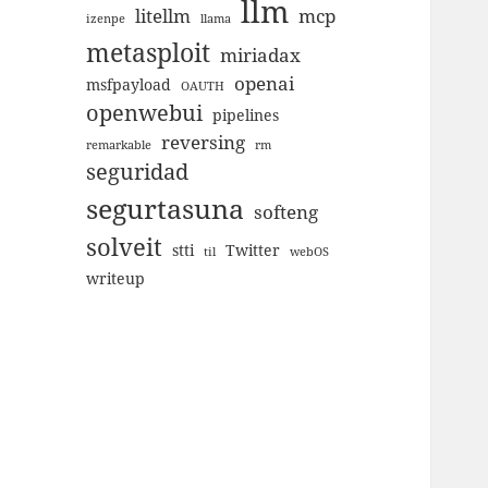
llm
litellm
mcp
izenpe
llama
metasploit
miriadax
openai
msfpayload
OAUTH
openwebui
pipelines
reversing
remarkable
rm
seguridad
segurtasuna
softeng
solveit
stti
Twitter
til
webOS
writeup