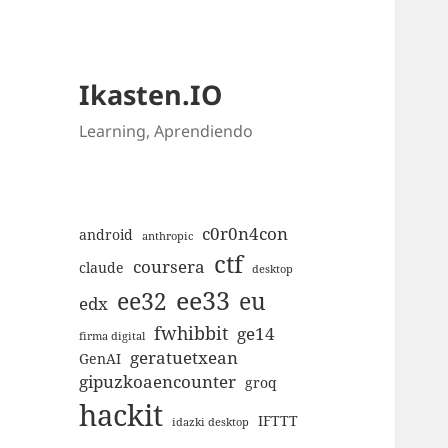
Ikasten.IO
Learning, Aprendiendo
c0r0n4con
android
anthropic
ctf
coursera
claude
desktop
ee33
ee32
eu
edx
fwhibbit
ge14
firma digital
geratuetxean
GenAI
gipuzkoaencounter
groq
hackit
IFTTT
idazki desktop