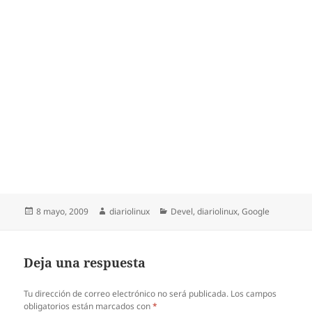
Publicado
Autor
Categorías
8 mayo, 2009
diariolinux
Devel
,
diariolinux
,
Google
el
Deja una respuesta
Tu dirección de correo electrónico no será publicada.
Los campos
obligatorios están marcados con
*