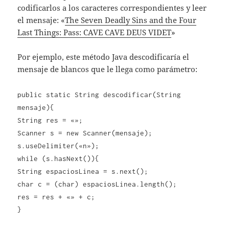
codificarlos a los caracteres correspondientes y leer
el mensaje: «
The Seven Deadly Sins and the Four
Last Things: Pass: CAVE CAVE DEUS VIDET
»
Por ejemplo, este método Java descodificaría el
mensaje de blancos que le llega como parámetro:
public static String descodificar(String
mensaje){
String res = «»;
Scanner s = new Scanner(mensaje);
s.useDelimiter(«n»);
while (s.hasNext()){
String espaciosLinea = s.next();
char c = (char) espaciosLinea.length();
res = res + «» + c;
}