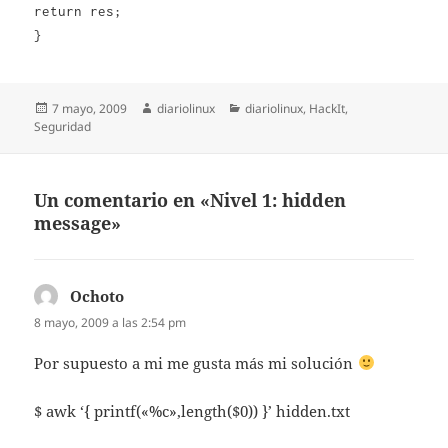
return res;
}
Publicado
Autor
Categorías
7 mayo, 2009
diariolinux
diariolinux
,
HackIt
,
el
Seguridad
Un comentario en «Nivel 1: hidden
message»
Ochoto
dice:
8 mayo, 2009 a las 2:54 pm
Por supuesto a mi me gusta más mi solución
$ awk ‘{ printf(«%c»,length($0)) }’ hidden.txt