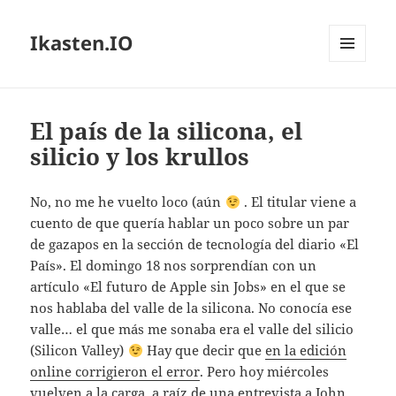
Ikasten.IO
MENÚ
Y
WIDGETS
El país de la silicona, el
silicio y los krullos
No, no me he vuelto loco (aún
. El titular viene a
cuento de que quería hablar un poco sobre un par
de gazapos en la sección de tecnología del diario «El
País». El domingo 18 nos sorprendían con un
artículo «El futuro de Apple sin Jobs» en el que se
nos hablaba del valle de la silicona. No conocía ese
valle… el que más me sonaba era el valle del silicio
(Silicon Valley)
Hay que decir que
en la edición
online corrigieron el error
. Pero hoy miércoles
vuelven a la carga,
a raíz de una entrevista a John