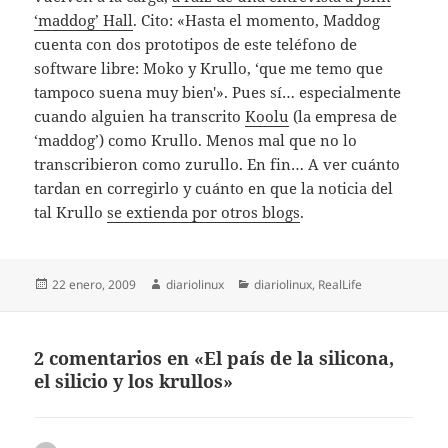
‘maddog’ Hall
. Cito: «Hasta el momento, Maddog
cuenta con dos prototipos de este teléfono de
software libre: Moko y Krullo, ‘que me temo que
tampoco suena muy bien'». Pues sí… especialmente
cuando alguien ha transcrito
Koolu
(la empresa de
‘maddog’) como Krullo. Menos mal que no lo
transcribieron como zurullo. En fin… A ver cuánto
tardan en corregirlo y cuánto en que la noticia del
tal Krullo
se extienda por otros blogs
.
Publicado
Autor
Categorías
22 enero, 2009
diariolinux
diariolinux
,
RealLife
el
2 comentarios en «El país de la silicona,
el silicio y los krullos»