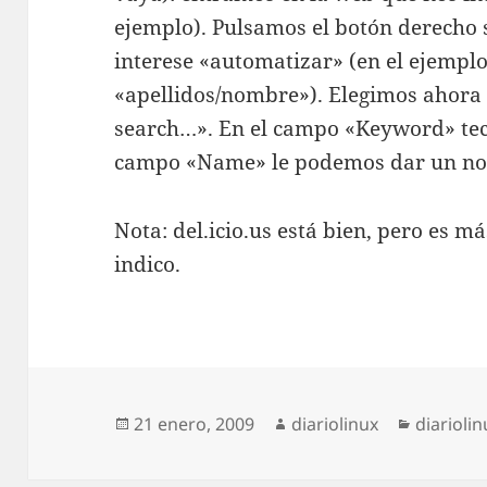
ejemplo). Pulsamos el botón derecho
interese «automatizar» (en el ejempl
«apellidos/nombre»). Elegimos ahora
search…». En el campo «Keyword» tec
campo «Name» le podemos dar un no
Nota: del.icio.us está bien, pero es má
indico.
Publicado
Autor
Categorí
21 enero, 2009
diariolinux
diariolin
el