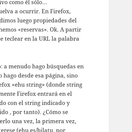
itivo como él sólo…
elva a ocurrir. En Firefox,
dimos luego propiedades del
emos «reservas». Ok. A partir
e teclear en la URL la palabra
do: a menudo hago búsquedas en
lo hago desde esa página, sino
efox «ehu string» (donde string
mente Firefox entrará en el
do con el string indicado y
ido , por tanto). ¿Cómo se
erlo una vez, la primera vez,
erese (ehu.es/bilatu, por