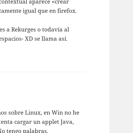
contextual aparece «crear
amente igual que en firefox.
res a Rekurges o todavía al
espacios- XD se llama así.
nos sobre Linux, en Win no he
nta cargar un applet Java,
No tengo palabras.