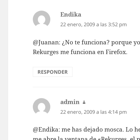
Endika
dice:
22 enero, 2009 a las 3:52 pm
@Juanan: ¿No te funciona? porque yo 
Rekurges me funciona en Firefox.
RESPONDER
admin
dice:
22 enero, 2009 a las 4:14 pm
@Endika: me has dejado mosca. Lo he 
me abre la ventana de «Rekurges, el p