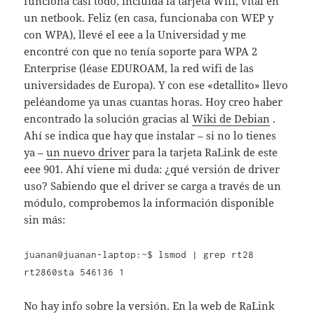
funciona casi todo, incluída la tarjeta Wifi, vital en
un netbook. Feliz (en casa, funcionaba con WEP y
con WPA), llevé el eee a la Universidad y me
encontré con que no tenía soporte para WPA 2
Enterprise (léase EDUROAM, la red wifi de las
universidades de Europa). Y con ese «detallito» llevo
peléandome ya unas cuantas horas. Hoy creo haber
encontrado la solución gracias al
Wiki de Debian
.
Ahí se indica que hay que instalar – si no lo tienes
ya –
un nuevo driver
para la tarjeta RaLink de este
eee 901. Ahí viene mi duda: ¿qué versión de driver
uso? Sabiendo que el driver se carga a través de un
módulo, comprobemos la información disponible
sin más:
juanan@juanan-laptop:~$ lsmod | grep rt28
rt2860sta 546136 1
No hay info sobre la versión. En la web de RaLink