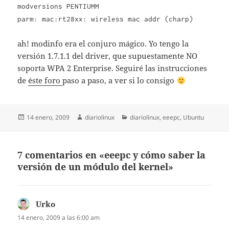
modversions PENTIUMM
parm: mac:rt28xx: wireless mac addr (charp)
ah! modinfo era el conjuro mágico. Yo tengo la
versión 1.7.1.1 del driver, que supuestamente NO
soporta WPA 2 Enterprise. Seguiré las instrucciones
de
éste foro
paso a paso, a ver si lo consigo
Publicado
Autor
Categorías
14 enero, 2009
diariolinux
diariolinux
,
eeepc
,
Ubuntu
el
7 comentarios en «eeepc y cómo saber la
versión de un módulo del kernel»
Urko
dice:
14 enero, 2009 a las 6:00 am