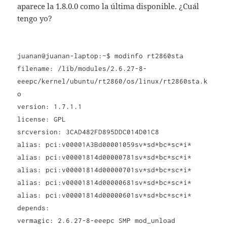
aparece la 1.8.0.0 como la última disponible. ¿Cuál
tengo yo?
juanan@juanan-laptop:~$ modinfo rt2860sta
filename: /lib/modules/2.6.27-8-
eeepc/kernel/ubuntu/rt2860/os/linux/rt2860sta.k
o
version: 1.7.1.1
license: GPL
srcversion: 3CAD482FD895DDC014D01C8
alias: pci:v00001A3Bd00001059sv*sd*bc*sc*i*
alias: pci:v00001814d00000781sv*sd*bc*sc*i*
alias: pci:v00001814d00000701sv*sd*bc*sc*i*
alias: pci:v00001814d00000681sv*sd*bc*sc*i*
alias: pci:v00001814d00000601sv*sd*bc*sc*i*
depends:
vermagic: 2.6.27-8-eeepc SMP mod_unload