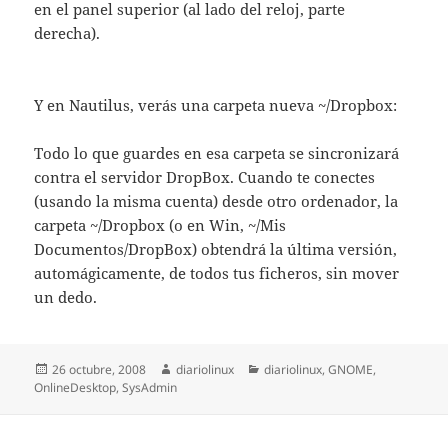
en el panel superior (al lado del reloj, parte
derecha).
Y en Nautilus, verás una carpeta nueva ~/Dropbox:
Todo lo que guardes en esa carpeta se sincronizará
contra el servidor DropBox. Cuando te conectes
(usando la misma cuenta) desde otro ordenador, la
carpeta ~/Dropbox (o en Win, ~/Mis
Documentos/DropBox) obtendrá la última versión,
automágicamente, de todos tus ficheros, sin mover
un dedo.
Publicado
Autor
Categorías
26 octubre, 2008
diariolinux
diariolinux
,
GNOME
,
el
OnlineDesktop
,
SysAdmin