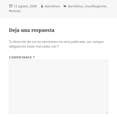
Publicado
Autor
Categorías
12 agosto, 2008
diariolinux
diariolinux
,
LinuxMagazine
,
el
Revistas
Deja una respuesta
Tu dirección de correo electrónico no será publicada.
Los campos
obligatorios están marcados con
*
COMENTARIO
*