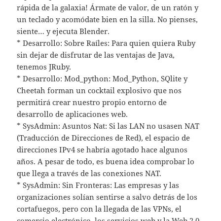
rápida de la galaxia! Ármate de valor, de un ratón y
un teclado y acomódate bien en la silla. No pienses,
siente… y ejecuta Blender.
* Desarrollo: Sobre Raíles: Para quien quiera Ruby
sin dejar de disfrutar de las ventajas de Java,
tenemos JRuby.
* Desarrollo: Mod_python: Mod_Python, SQlite y
Cheetah forman un cocktail explosivo que nos
permitirá crear nuestro propio entorno de
desarrollo de aplicaciones web.
* SysAdmin: Asuntos Nat: Si las LAN no usasen NAT
(Traducción de Direcciones de Red), el espacio de
direcciones IPv4 se habría agotado hace algunos
años. A pesar de todo, es buena idea comprobar lo
que llega a través de las conexiones NAT.
* SysAdmin: Sin Fronteras: Las empresas y las
organizaciones solían sentirse a salvo detrás de los
cortafuegos, pero con la llegada de las VPNs, el
comercio electrónico, los servicios web y la Web 2.0,