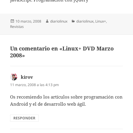
Publicado
Autor
Categorías
10 marzo, 2008
diariolinux
diariolinux
,
Linux+
,
el
Revistas
Un comentario en «Linux+ DVD Marzo
2008»
kirov
dice:
11 marzo, 2008 a las 4:13 pm
Os recomiendo los artículos sobre programación con
Android y el de desarrollo web ágil.
RESPONDER