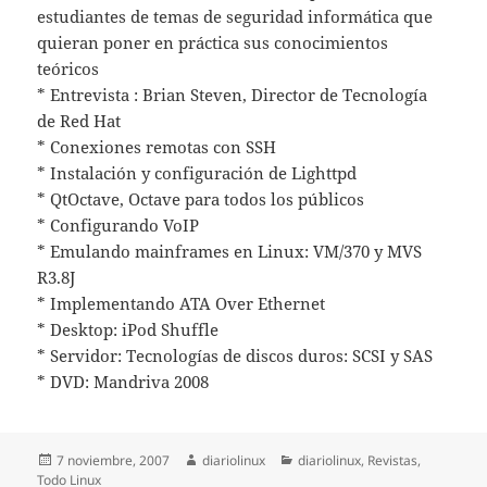
estudiantes de temas de seguridad informática que
quieran poner en práctica sus conocimientos
teóricos
* Entrevista : Brian Steven, Director de Tecnología
de Red Hat
* Conexiones remotas con SSH
* Instalación y configuración de Lighttpd
* QtOctave, Octave para todos los públicos
* Configurando VoIP
* Emulando mainframes en Linux: VM/370 y MVS
R3.8J
* Implementando ATA Over Ethernet
* Desktop: iPod Shuffle
* Servidor: Tecnologías de discos duros: SCSI y SAS
* DVD: Mandriva 2008
Publicado
Autor
Categorías
7 noviembre, 2007
diariolinux
diariolinux
,
Revistas
,
el
Todo Linux