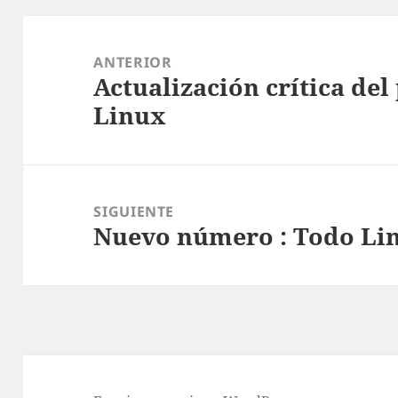
Navegación
de
ANTERIOR
Actualización crítica del
entradas
Entrada
Linux
anterior:
SIGUIENTE
Nuevo número : Todo Li
Entrada
siguiente: