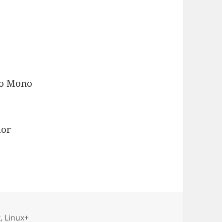
to Mono
dor
s
x
,
Linux+