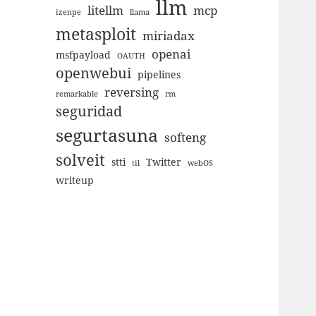
llm
litellm
mcp
izenpe
llama
metasploit
miriadax
openai
msfpayload
OAUTH
openwebui
pipelines
reversing
remarkable
rm
seguridad
segurtasuna
softeng
solveit
stti
Twitter
til
webOS
writeup