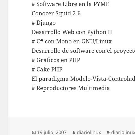
# Software Libre en la PYME
Conocer Squid 2.6
# Django
Desarrollo Web con Python II
# C# con Mono en GNU/Linux
Desarrollo de software con el proyec
# Gráficos en PHP
# Cake PHP
El paradigma Modelo-Vista-Controla
# Reproductores Multimedia
Publicado
Autor
Categoría
19 julio, 2007
diariolinux
diariolinu