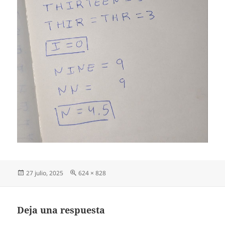
Publicado
Tamaño
27 julio, 2025
624 × 828
el
completo
Deja una respuesta