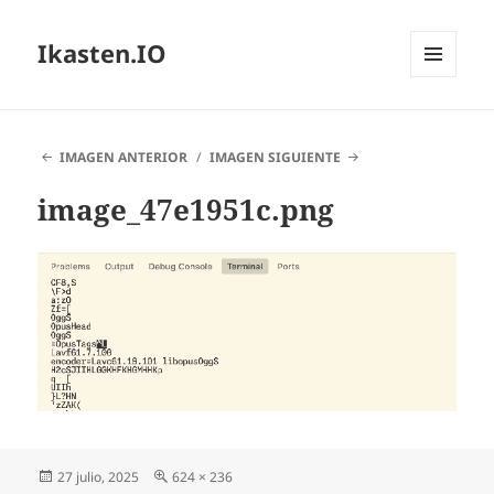
Ikasten.IO
MENÚ
Y
WIDGETS
IMAGEN ANTERIOR
IMAGEN SIGUIENTE
image_47e1951c.png
Publicado
Tamaño
27 julio, 2025
624 × 236