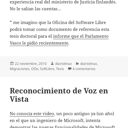
experiencia real del ministerio de Justicia finlandés.
No le salían las cuentas…
* me imagino que la Oficina del Software Libre
podrá tomar como documento de referencia esta
tesis doctoral para el
informe que el Parlamento
Vasco le pidió recientemente
.
Publicado
Autor
Categorías
22 noviembre, 2010
diariolinux
diariolinux
,
el
en Tesis Doctoral: l
Migraciones
,
OOo
,
SoftLibre
,
Tesis
4 comentarios
Reconocimiento de Voz en
Vista
No conocía este video
, un poco antiguo ya (un año)
en el que un ingeniero de Microsoft, intenta
demostrar las nuevas funcionalidades de Microsoft