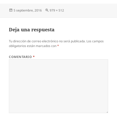
Publicado
Tamaño
5 septiembre, 2016
979 × 512
el
completo
Deja una respuesta
Tu dirección de correo electrónico no será publicada.
Los campos
obligatorios están marcados con
*
COMENTARIO
*