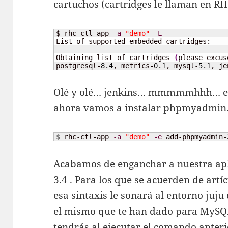
cartuchos (cartridges le llaman en RH
$ rhc-ctl-app 
-a
"demo"
-L
List of supported embedded cartridges:

Obtaining list of cartridges 
(
please excus
postgresql-
8.4
, metrics-
0.1
, mysql-
5.1
, je
Olé y olé… jenkins… mmmmmhhh… eso
ahora vamos a instalar phpmyadmin
$ 
rhc-ctl-app 
-a
"demo"
-e
 add-phpmyadmin-
Acabamos de enganchar a nuestra a
3.4 . Para los que se acuerden de artí
esa sintaxis le sonará al entorno juju
el mismo que te han dado para MySQL
tendrás al ejecutar el comando anteri