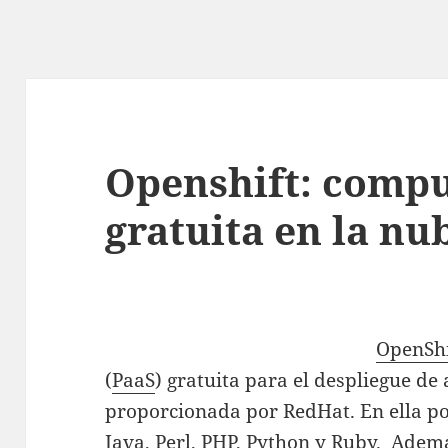
Openshift: comp
gratuita en la n
OpenShi
(
PaaS
) gratuita para el despliegue de
proporcionada por RedHat. En ella p
Java, Perl, PHP, Python y Ruby. Ademá