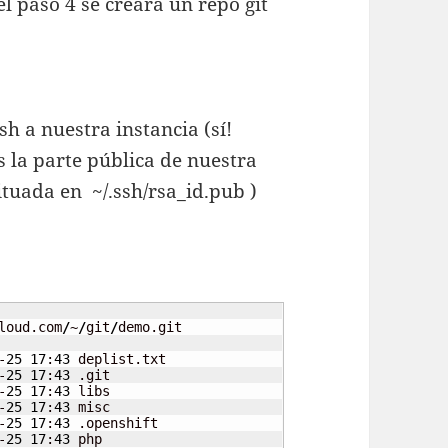
l paso 4 se creará un repo git
h a nuestra instancia (sí!
 la parte pública de nuestra
tuada en ~/.ssh/rsa_id.pub )
loud.com
/
~
/
git
/
demo.git

-
25
17
:
43
 deplist.txt

-
25
17
:
43
 .git

-
25
17
:
43
 libs

-
25
17
:
43
 misc

-
25
17
:
43
 .openshift

-
25
17
:
43