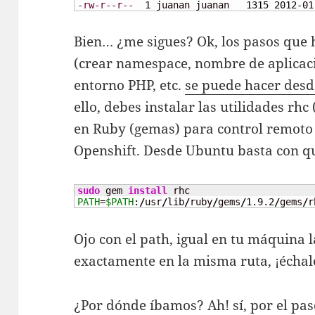
-rw-r--r--
1
 juanan juanan   
1315
2012
-01
Bien… ¿me sigues? Ok, los pasos que
(crear namespace, nombre de aplicació
entorno PHP, etc.
se puede hacer desd
ello, debes instalar las utilidades rh
en Ruby (gemas) para control remoto 
Openshift. Desde Ubuntu basta con q
sudo
 gem 
install
PATH
=
$PATH
:
/
usr
/
lib
/
ruby
/
gems
/
1.9.2
/
gems
/
r
Ojo con el path, igual en tu máquina 
exactamente en la misma ruta, ¡échale
¿Por dónde íbamos? Ah! sí, por el pa