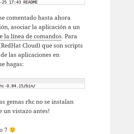
-
25
17
:
43
 README
 he comentado hasta ahora
n, asociar la aplicación a un
e la línea de comandos
. Para
c (RedHat Cloud) que son scripts
de las aplicaciones en
ue hagas:
hc-0.84.15
/
bin
/
las gemas rhc no se instalan
 un vistazo antes!
so 7