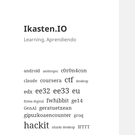
Ikasten.IO
Learning, Aprendiendo
c0r0n4con
android
anthropic
ctf
coursera
claude
desktop
ee33
ee32
eu
edx
fwhibbit
ge14
firma digital
geratuetxean
GenAI
gipuzkoaencounter
groq
hackit
IFTTT
idazki desktop