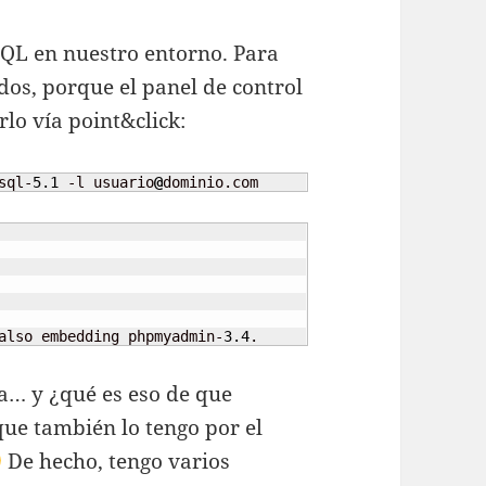
SQL en nuestro entorno. Para
dos, porque el panel de control
rlo vía point&click:
sql-
5.1
 -l usuario
@
dominio.com
also embedding phpmyadmin-
3.4
.
la… y ¿qué es eso de que
e también lo tengo por el
De hecho, tengo varios