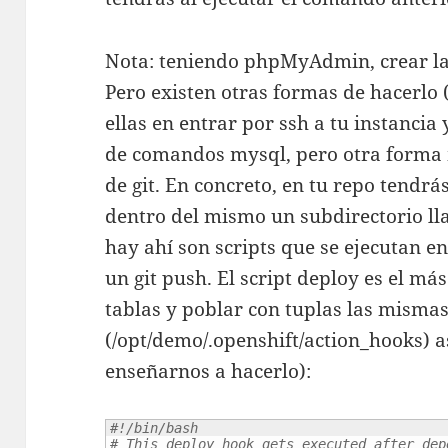
Nota: teniendo phpMyAdmin, crear las 
Pero existen otras formas de hacerl
ellas en entrar por ssh a tu instancia 
de comandos mysql, pero otra forma 
de git. En concreto, en tu repo tendrás
dentro del mismo un subdirectorio l
hay ahí son scripts que se ejecutan e
un git push. El script deploy es el m
tablas y poblar con tuplas las mismas.
(/opt/demo/.openshift/action_hooks) a
enseñarnos a hacerlo):
#!/bin/bash
# This deploy hook gets executed after dep