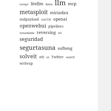
llm
litellm
mcp
izenpe
llama
metasploit
miriadax
openai
msfpayload
OAUTH
openwebui
pipelines
reversing
remarkable
rm
seguridad
segurtasuna
softeng
solveit
stti
Twitter
til
webOS
writeup