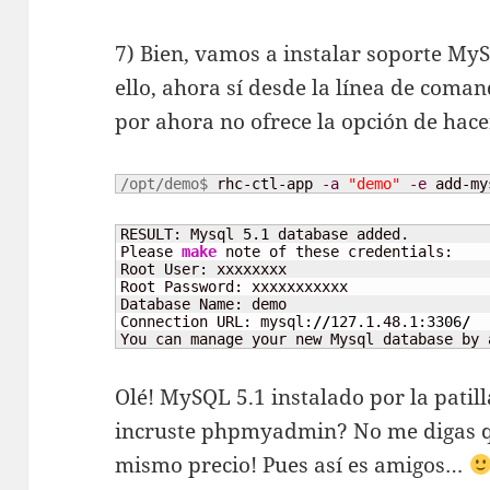
7) Bien, vamos a instalar soporte My
ello, ahora sí desde la línea de coman
por ahora no ofrece la opción de hace
/opt/demo$ 
rhc-ctl-app 
-a
"demo"
-e
 add-my
RESULT: Mysql 
5.1
 database added.  

Please 
make
 note of these credentials:    

Root User: xxxxxxxx  

Root Password: xxxxxxxxxxx   

Database Name: demo 

Connection URL: mysql:
//
127.1.48.1:
3306
/
You can manage your new Mysql database by 
Olé! MySQL 5.1 instalado por la patil
incruste phpmyadmin? No me digas qu
mismo precio! Pues así es amigos…