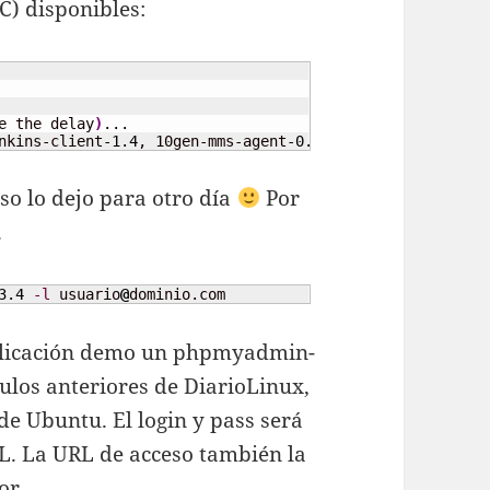
C) disponibles:
e the delay
)
...

nkins-client-
1.4
, 10gen-mms-agent-
0.1
, phpmyadmin-
3.4
, r
 lo dejo para otro día
Por
.
3.4
-l
 usuario
@
dominio.com
plicación demo un phpmyadmin-
culos anteriores de DiarioLinux,
 de Ubuntu. El login y pass será
. La URL de acceso también la
or.