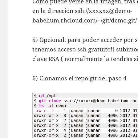
Como puede verse en la imagen, tras e
en la dirección ssh://xxxxxx@demo-
babelium.rhcloud.com/~/git/demo.git/
5) Opcional: para poder acceder por ss
tenemos acceso ssh gratuito!) subimos
clave RSA ( normalmente la tendrás si
6) Clonamos el repo git del paso 4
$ 
cd
/
opt

$ 
git clone
 ssh:
//
xxxxxx
@
demo-babelium.rhc
$ 
ls
-al
-rw-r--r--
1
 juanan juanan      
0
2012
-01
drwxr-xr-x  
8
 juanan juanan   
4096
2012
-01
drwxr-xr-x  
2
 juanan juanan   
4096
2012
-01
drwxr-xr-x  
2
 juanan juanan   
4096
2012
-01
drwxr-xr-x  
4
 juanan juanan   
4096
2012
-01
drwxr-xr-x  
2
 juanan juanan   
4096
2012
-01