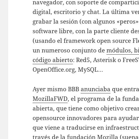
navegador, con soporte de compartic
digital, escritorio y chat. La última 
grabar la sesión (con algunos «peros
software libre, con la parte cliente d
(usando el framework open source Fle
un numeroso conjunto de
módulos, bi
código abierto
: Red5, Asterisk o Fre
OpenOffice.org, MySQL…
Ayer mismo BBB
anunciaba
que entra
MozillaFWD
, el programa de la fund
abierta, que tiene como objetivo cre
opensource innovadores para ayudar 
que viene a traducirse en infraestruc
través de la fundación Mozilla (suen