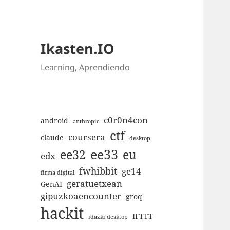
Ikasten.IO
Learning, Aprendiendo
c0r0n4con
android
anthropic
ctf
coursera
claude
desktop
ee33
ee32
eu
edx
fwhibbit
ge14
firma digital
geratuetxean
GenAI
gipuzkoaencounter
groq
hackit
IFTTT
idazki desktop