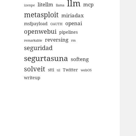
llm
litellm
mcp
izenpe
llama
metasploit
miriadax
openai
msfpayload
OAUTH
openwebui
pipelines
reversing
remarkable
rm
seguridad
segurtasuna
softeng
solveit
stti
Twitter
til
webOS
writeup