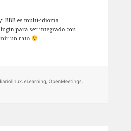
y: BBB es
multi-idioma
plugin para ser integrado con
mir un rato
orías
diariolinux
,
eLearning
,
OpenMeetings
,